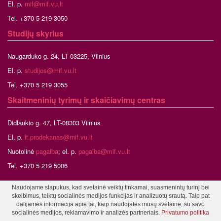
El. p.
mif@mif.vu.lt
Tel. +370 5 219 3050
Studijų skyrius
Naugarduko g. 24, LT-03225, Vilnius
El. p.
studijos@mif.vu.lt
Tel. +370 5 219 3055
Skaitmeninių tyrimų ir skaičiavimų centras
Didlaukio g. 47, LT-08303 Vilnius
El. p.
it.prodekanas@mif.vu.lt
Nuotolinė
pagalba
; el. p.
pagalba@mif.vu.lt
Tel. +370 5 219 5006
Naudojame slapukus, kad svetainė veiktų tinkamai, suasmenintų turinį bei
skelbimus, teiktų socialinės medijos funkcijas ir analizuotų srautą. Taip pat
©2026 Vilniaus universitetas, Matematikos ir informatikos fakultetas
dalijamės informacija apie tai, kaip naudojatės mūsų svetaine, su savo
Tinklalapio administratorius
socialinės medijos, reklamavimo ir analizės partneriais.
Privatumo politika