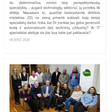
du dešimtmečius minimi tarp perspektyviausių
specialybių – augant technologijų sektoriui, jų poreikis tik
didėja. Nepaisant to, sparčiai besivystantis dirbtinis
intelektas (DI) ne vieną privertė suklusti: kaip keisis
specialistų darbo rinka, kai DI įrankiai jau geba generuoti
kodą ir automatizuoti dalį techninių užduočių? Ar IT
specialistai ateityje vis dar bus tokie pat paklausūs?
08.BIRŽ.2026