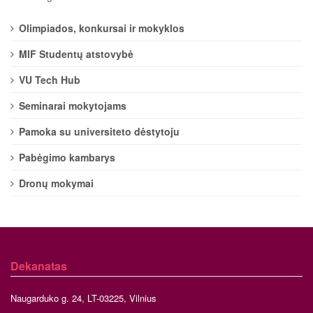
Olimpiados, konkursai ir mokyklos
MIF Studentų atstovybė
VU Tech Hub
Seminarai mokytojams
Pamoka su universiteto dėstytoju
Pabėgimo kambarys
Dronų mokymai
Dekanatas
Naugarduko g. 24, LT-03225, Vilnius