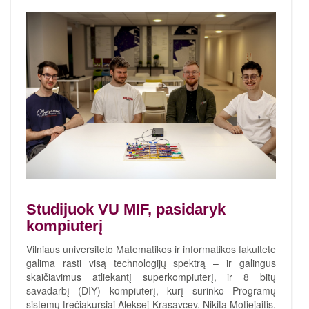
Studijuok VU MIF, pasidaryk
kompiuterį
Vilniaus universiteto Matematikos ir informatikos fakultete
galima rasti visą technologijų spektrą – ir galingus
skaičiavimus atliekantį superkompiuterį, ir 8 bitų
savadarbį (DIY) kompiuterį, kurį surinko Programų
sistemų trečiakursiai Aleksej Krasavcev, Nikita Motiejaitis,