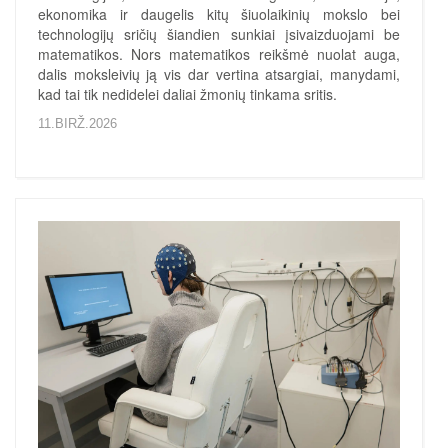
ekonomika ir daugelis kitų šiuolaikinių mokslo bei
technologijų sričių šiandien sunkiai įsivaizduojami be
matematikos. Nors matematikos reikšmė nuolat auga,
dalis moksleivių ją vis dar vertina atsargiai, manydami,
kad tai tik nedidelei daliai žmonių tinkama sritis.
11.BIRŽ.2026