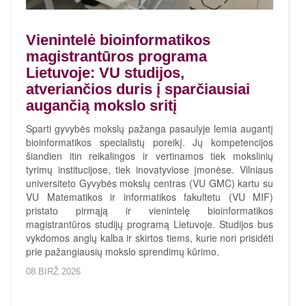
Vienintelė bioinformatikos
magistrantūros programa
Lietuvoje: VU studijos,
atveriančios duris į sparčiausiai
augančią mokslo sritį
Sparti gyvybės mokslų pažanga pasaulyje lemia augantį
bioinformatikos specialistų poreikį. Jų kompetencijos
šiandien itin reikalingos ir vertinamos tiek mokslinių
tyrimų institucijose, tiek inovatyviose įmonėse. Vilniaus
universiteto Gyvybės mokslų centras (VU GMC) kartu su
VU Matematikos ir informatikos fakultetu (VU MIF)
pristato pirmąją ir vienintelę bioinformatikos
magistrantūros studijų programą Lietuvoje. Studijos bus
vykdomos anglų kalba ir skirtos tiems, kurie nori prisidėti
prie pažangiausių mokslo sprendimų kūrimo.
08.BIRŽ.2026