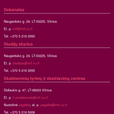
Dekanatas
Naugarduko g. 24, LT-03225, Vilnius
El. p.
mif@mif.vu.lt
Tel. +370 5 219 3050
Studijų skyrius
Naugarduko g. 24, LT-03225, Vilnius
El. p.
studijos@mif.vu.lt
Tel. +370 5 219 3055
Skaitmeninių tyrimų ir skaičiavimų centras
Didlaukio g. 47, LT-08303 Vilnius
El. p.
it.prodekanas@mif.vu.lt
Nuotolinė
pagalba
; el. p.
pagalba@mif.vu.lt
Tel. +370 5 219 5006