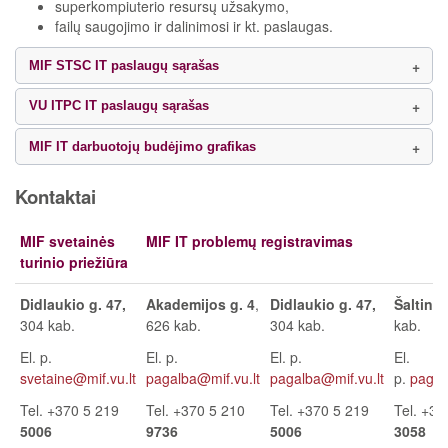
superkompiuterio resursų užsakymo,
failų saugojimo ir dalinimosi ir kt. paslaugas.
MIF STSC IT paslaugų sąrašas
VU ITPC IT paslaugų sąrašas
MIF IT darbuotojų budėjimo grafikas
Kontaktai
MIF svetainės
MIF IT problemų registravimas
turinio priežiūra
Didlaukio g. 47,
Akademijos g. 4
,
Didlaukio g. 47,
Šaltinių
304 kab.
626 kab.
304 kab.
kab.
El. p.
El. p.
El. p.
El.
svetaine@mif.vu.lt
pagalba@mif.vu.lt
pagalba@mif.vu.lt
p.
pagal
Tel. +370 5 219
Tel. +370 5 210
Tel. +370 5 219
Tel. +37
5006
9736
5006
3058