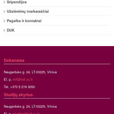
Stipendijos
Užsiėmimų tvarkaraščiai
Pagalba ir kontaktai
DUK
Dekanatas
Naugarduko g. 24, LT-03225, Vilnius
El. p.
mif@mif.vu.lt
Tel. +370 5 219 3050
Studijų skyrius
Naugarduko g. 24, LT-03225, Vilnius
El. p.
studijos@mif.vu.lt