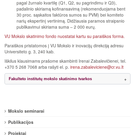
pagal žurnalo kvartilę (Q1, Q2, su pagrindimu ir Q3),
padalinio skiriamą kofinansavimą (rekomenduojama bent
30 proc. sąskaitos faktūros sumos su PVM) bei komiteto
narių ekspertinį vertinimą. Didžiausia paramos straipsnio
publikavimui skiriama suma – 2 000 eurų.
VU Mokslo skatinimo fondo nuostatai kartu su paraiškos forma.
Paraiškos pristatomos į VU Mokslo ir inovacijų direkciją adresu
Universiteto g. 3, 240 kab.
Iškilus klausimams prašome skambinti Irenai Zabalevičienei, tel.
+370 5 268 7068 arba rašyti el. p.
irena.zabaleviciene@cr.vu.lt
Fakulteto institutų mokslo skatinimo tvarkos
Mokslo seminarai
Publikacijos
Projektai