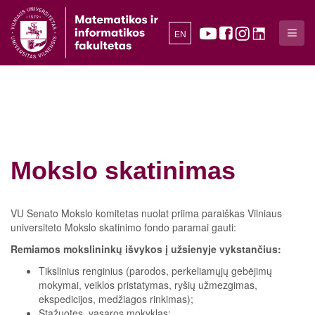
EN
Mokslo skatinimas
VU Senato Mokslo komitetas nuolat priima paraiškas Vilniaus
universiteto Mokslo skatinimo fondo paramai gauti:
Remiamos mokslininkų išvykos į užsienyje vykstančius:
Tikslinius renginius (parodos, perkeliamųjų gebėjimų
mokymai, veiklos pristatymas, ryšių užmezgimas,
ekspedicijos, medžiagos rinkimas);
Stažuotes, vasaros mokyklas;