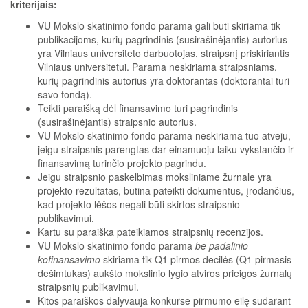
kriterijais:
VU Mokslo skatinimo fondo parama gali būti skiriama tik
publikacijoms, kurių pagrindinis (susirašinėjantis) autorius
yra Vilniaus universiteto darbuotojas, straipsnį priskiriantis
Vilniaus universitetui. Parama neskiriama straipsniams,
kurių pagrindinis autorius yra doktorantas (doktorantai turi
savo fondą).
Teikti paraišką dėl finansavimo turi pagrindinis
(susirašinėjantis) straipsnio autorius.
VU Mokslo skatinimo fondo parama neskiriama tuo atveju,
jeigu straipsnis parengtas dar einamuoju laiku vykstančio ir
finansavimą turinčio projekto pagrindu.
Jeigu straipsnio paskelbimas moksliniame žurnale yra
projekto rezultatas, būtina pateikti dokumentus, įrodančius,
kad projekto lėšos negali būti skirtos straipsnio
publikavimui.
Kartu su paraiška pateikiamos straipsnių recenzijos.
VU Mokslo skatinimo fondo parama
be padalinio
kofinansavimo
skiriama tik Q1 pirmos decilės (Q1 pirmasis
dešimtukas) aukšto mokslinio lygio atviros prieigos žurnalų
straipsnių publikavimui.
Kitos paraiškos dalyvauja konkurse pirmumo eilę sudarant