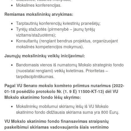
Mokslines konferencijas.
Remiamas mokslininkų atvykimas:
Tarptautinių konferencijų kviestinių pranešėjų;
Tyrėjų stažuotės (pirmenybė – jaunų tyrėjų
vizitams/stažuotėms);
Konsultantų (rengiant bendrus projektus, organizuojant
mokslinės kompetencijos mokymus).
Jaunųjų mokslininkų veiklų inicijavimui:
Bandomasis vienos iš numatomų Mokslo strateginio fondo
(nuostatai rengiami) veiklų kvietimas. Prioritetas –
tarpdiscipliniškumas.
Pagal VU Senato mokslo komiteto priimtus nutarimus (2022-
01-18 posėdžio protokolo Nr. (1. 9 E) 11500-KT-13) dėl VU
Mokslo skatinimo fondo lėšų skyrimo:
Mokslininkų mobilumui skiriamų lėšų iš VU Mokslo
skatinimo fondo didžiausia skiriama suma yra 800 Eurų.
VU Mokslo skatinimo fondo finansavimas straipsnių
paskelbimui skiriamas vadovaujantis šiais vertinimo