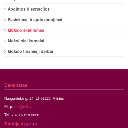
Apgintos disertacijos
Pasiekimai ir apdovanojimai
Mokslo skatinimas
Moksliniai žurnalai
Mokslo tiriamieji darbai
Dekanatas
Naugarduko g. 24, LT-03225, Vilnius
El. p.
mif@mif.vu.lt
Tel. +370 5 219 3050
Studijų skyrius