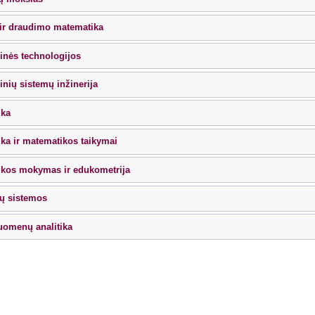
ir draudimo matematika
inės technologijos
inių sistemų inžinerija
ika
ka ir matematikos taikymai
kos mokymas ir edukometrija
ų sistemos
uomenų analitika