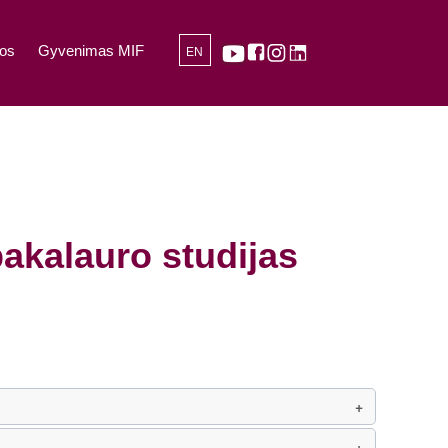
os
Gyvenimas MIF
EN
bakalauro studijas