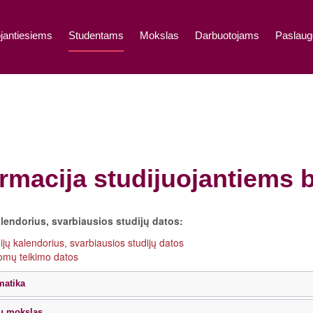
jantiesiems
Studentams
Mokslas
Darbuotojams
Paslaug
ormacija studijuojantiems 
alendorius, svarbiausios studijų datos:
ijų kalendorius, svarbiausios studijų datos
omų teikimo datos
matika
 mokslas