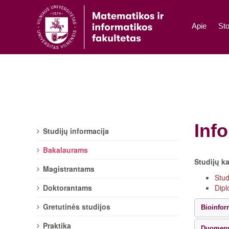
Apie
Sto
Inf
Studijų informacija
Bakalaurams
Studijų k
Magistrantams
Stud
Doktorantams
Dipl
Gretutinės studijos
Bioinfor
Praktika
Duomenų