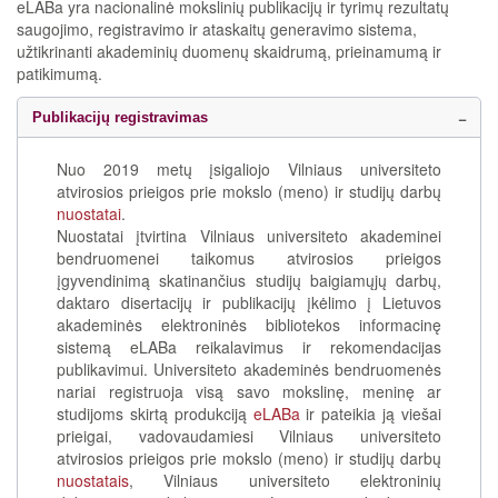
eLABa yra nacionalinė mokslinių publikacijų ir tyrimų rezultatų
saugojimo, registravimo ir ataskaitų generavimo sistema,
užtikrinanti akademinių duomenų skaidrumą, prieinamumą ir
patikimumą.
Publikacijų registravimas
Nuo 2019 metų įsigaliojo Vilniaus universiteto
atvirosios prieigos prie mokslo (meno) ir studijų darbų
nuostatai
.
Nuostatai įtvirtina Vilniaus universiteto akademinei
bendruomenei taikomus atvirosios prieigos
įgyvendinimą skatinančius studijų baigiamųjų darbų,
daktaro disertacijų ir publikacijų įkėlimo į Lietuvos
akademinės elektroninės bibliotekos informacinę
sistemą eLABa reikalavimus ir rekomendacijas
publikavimui. Universiteto akademinės bendruomenės
nariai registruoja visą savo mokslinę, meninę ar
studijoms skirtą produkciją
eLABa
ir pateikia ją viešai
prieigai, vadovaudamiesi Vilniaus universiteto
atvirosios prieigos prie mokslo (meno) ir studijų darbų
nuostatais
, Vilniaus universiteto elektroninių