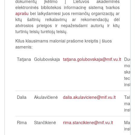
dokumentų įkėlimo į Lietuvos akademinės
elektroninės bibliotekos informacinę sistemą tvarkos
aprašu
bei laikydamiesi juos remiančių organizacijų ar
kitų šaltinių reikalavimų ar rekomendacijų dėl
atvirosios prieigos ir nepažeisdami autorių ir kitų
turtinių teisių turėtojų teisių.
Kilus klausimams maloniai prašome kreiptis į šiuos
asmenis:
Tatjana
Golubovskaja
tatjana.golubovskaja@mif.vu.lt
Duom
moksl
skait
techn
instit
Dalia
Akulavičienė
dalia.akulaviciene@mif.vu.lt
Taiko
mate
instit
Rima
Stančikienė
rima.stancikiene@mif.vu.lt
Mate
instit