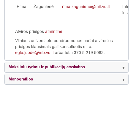
Rima
Žagūnienė
rima.zaguniene@mif.vu.lt
Infor
instit
Atviros prieigos
atmintinė
.
Vilniaus universiteto bendruomenės nariai atvirosios
prieigos klausimais gali konsultuotis el. p.
egle.juode@mb.vu.lt
arba tel. +370 5 219 5062.
Mokslinių tyrimų ir publikacijų ataskaitos
Monografijos