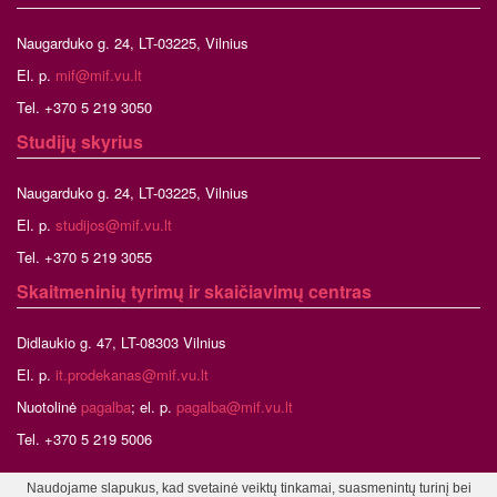
Naugarduko g. 24, LT-03225, Vilnius
El. p.
mif@mif.vu.lt
Tel. +370 5 219 3050
Studijų skyrius
Naugarduko g. 24, LT-03225, Vilnius
El. p.
studijos@mif.vu.lt
Tel. +370 5 219 3055
Skaitmeninių tyrimų ir skaičiavimų centras
Didlaukio g. 47, LT-08303 Vilnius
El. p.
it.prodekanas@mif.vu.lt
Nuotolinė
pagalba
; el. p.
pagalba@mif.vu.lt
Tel. +370 5 219 5006
Naudojame slapukus, kad svetainė veiktų tinkamai, suasmenintų turinį bei