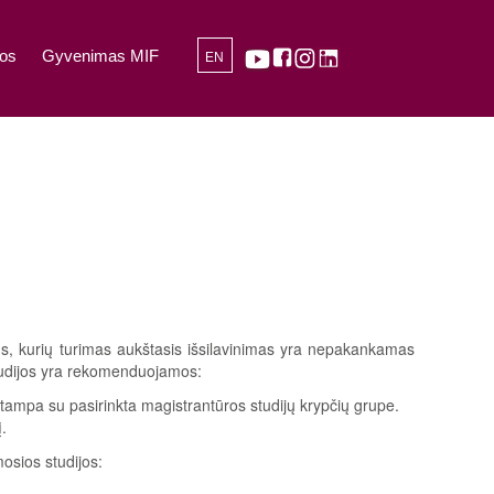
os
Gyvenimas MIF
EN
ims, kurių turimas aukštasis išsilavinimas yra nepakankamas
tudijos yra rekomenduojamos:
tampa su pasirinkta magistrantūros studijų krypčių grupe.
.
osios studijos: