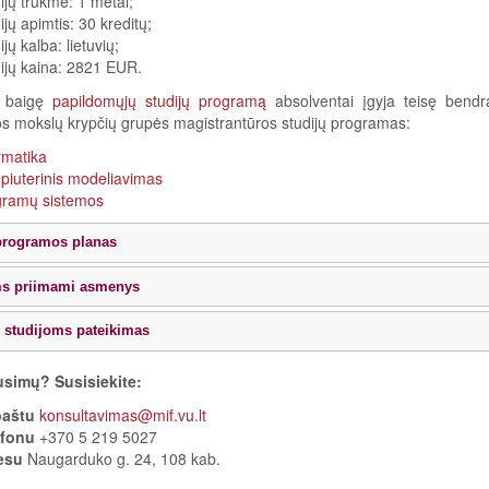
ijų trukmė: 1 metai;
ijų apimtis: 30 kreditų;
ijų kalba: lietuvių;
ijų kaina: 2821 EUR.
i baigę
papildomųjų studijų programą
absolventai įgyja teisę bendra
os mokslų krypčių grupės magistrantūros studijų programas:
rmatika
iuterinis modeliavimas
gramų sistemos
programos planas
ms priimami asmenys
studijoms pateikimas
usimų? Susisiekite:
paštu
konsultavimas@mif.vu.lt
efonu
+370 5 219 5027
esu
Naugarduko g. 24, 108 kab.