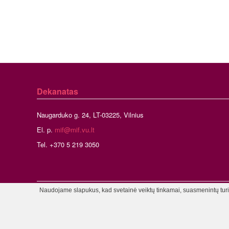
Dekanatas
Naugarduko g. 24, LT-03225, Vilnius
El. p.
mif@mif.vu.lt
Tel. +370 5 219 3050
Naudojame slapukus, kad svetainė veiktų tinkamai, suasmenintų turinį
©2026 Vil