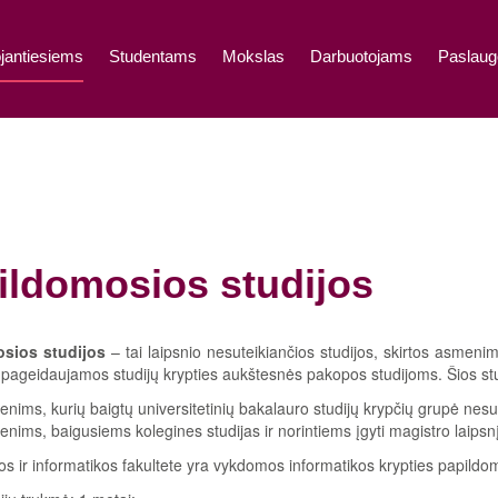
jantiesiems
Studentams
Mokslas
Darbuotojams
Paslaug
ildomosios studijos
sios studijos
– tai laipsnio nesuteikiančios studijos, skirtos asmen
pageidaujamos studijų krypties aukštesnės pakopos studijoms. Šios s
nims, kurių baigtų universitetinių bakalauro studijų krypčių grupė nesu
nims, baigusiems kolegines studijas ir norintiems įgyti magistro laipsnį
s ir informatikos fakultete yra vykdomos informatikos krypties papildom