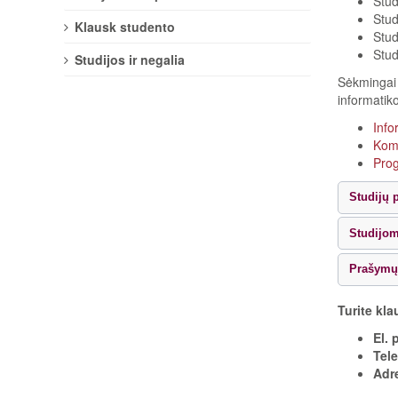
Stud
Stud
Klausk studento
Stud
Stud
Studijos ir negalia
Sėkminga
informatik
Info
Komp
Pro
Studijų 
Studijo
Prašymų 
Turite kla
El. 
Tel
Adr