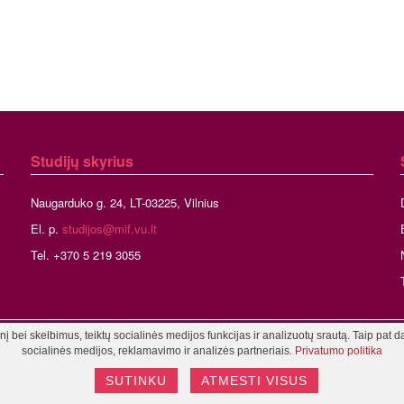
Studijų skyrius
Naugarduko g. 24, LT-03225, Vilnius
El. p.
studijos@mif.vu.lt
Tel. +370 5 219 3055
 bei skelbimus, teiktų socialinės medijos funkcijas ir analizuotų srautą. Taip pat d
niaus universitetas, Matematikos ir informatikos fakultetas
Tinklalapio admini
socialinės medijos, reklamavimo ir analizės partneriais.
Privatumo politika
SUTINKU
ATMESTI VISUS