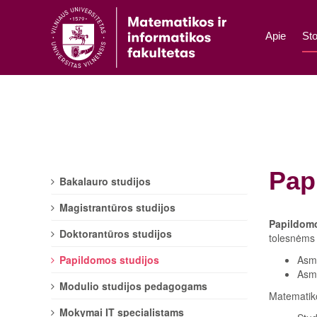
Apie
Sto
Pap
Bakalauro studijos
Magistrantūros studijos
Papildomo
Doktorantūros studijos
tolesnėms 
Papildomos studijos
Asme
Asme
Modulio studijos pedagogams
Matematiko
Mokymai IT specialistams