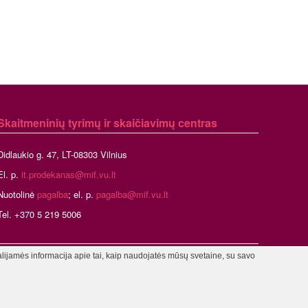
Skaitmeninių tyrimų ir skaičiavimų centras
Didlaukio g. 47, LT-08303 Vilnius
El. p.
it.prodekanas@mif.vu.lt
Nuotolinė
pagalba
; el. p.
pagalba@mif.vu.lt
Tel. +370 5 219 5006
alijamės informacija apie tai, kaip naudojatės mūsų svetaine, su savo
stratorius