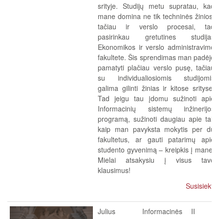
srityje. Studijų metu supratau, kad
mane domina ne tik techninės žinios,
tačiau ir verslo procesai, tad
pasirinkau gretutines studijas
Ekonomikos ir verslo administravimo
fakultete. Šis sprendimas man padėjo
pamatyti plačiau verslo pusę, tačiau
su individualiosiomis studijomis
galima gilinti žinias ir kitose srityse.
Tad jeigu tau įdomu sužinoti apie
Informacinių sistemų inžinerijos
programą, sužinoti daugiau apie tai,
kaip man pavyksta mokytis per du
fakultetus, ar gauti patarimų apie
studento gyvenimą – kreipkis į mane.
Mielai atsakysiu į visus tavo
klausimus!
Susisiekti
Julius
Informacinės
II