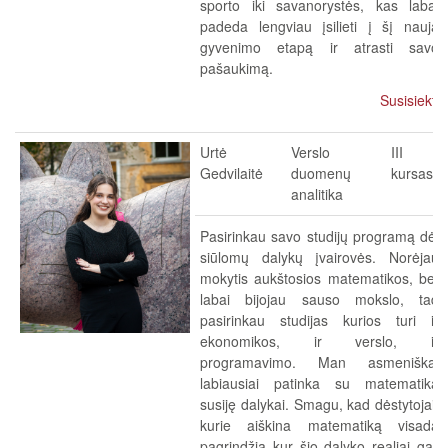
sporto iki savanorystės, kas labai
padeda lengviau įsilieti į šį naują
gyvenimo etapą ir atrasti savo
pašaukimą.
Susisiekti
Urtė
Verslo
III
Gedvilaitė
duomenų
kursas
analitika
Pasirinkau savo studijų programą dėl
siūlomų dalykų įvairovės. Norėjau
mokytis aukštosios matematikos, bet
labai bijojau sauso mokslo, tad
pasirinkau studijas kurios turi ir
ekonomikos, ir verslo, ir
programavimo. Man asmeniškai
labiausiai patinka su matematika
susiję dalykai. Smagu, kad dėstytojai,
kurie aiškina matematiką visada
pagrindžia kur šio dalyko realiai gali