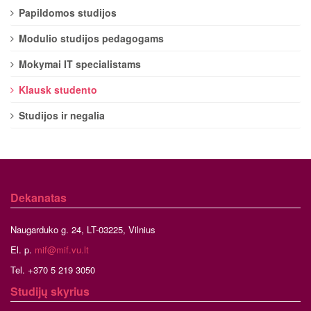
Papildomos studijos
Modulio studijos pedagogams
Mokymai IT specialistams
Klausk studento
Studijos ir negalia
Dekanatas
Naugarduko g. 24, LT-03225, Vilnius
El. p.
mif@mif.vu.lt
Tel. +370 5 219 3050
Studijų skyrius