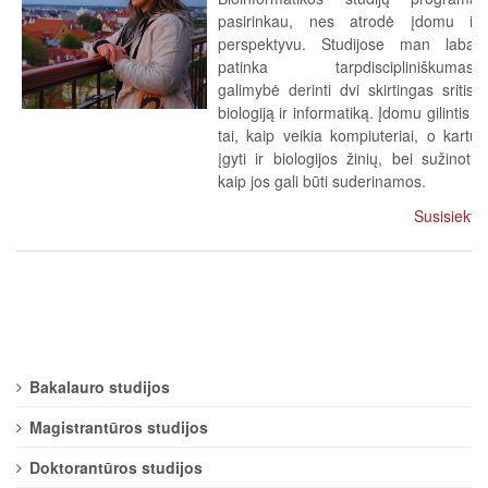
pasirinkau, nes atrodė įdomu ir
perspektyvu. Studijose man labai
patinka tarpdiscipliniškumas,
galimybė derinti dvi skirtingas sritis:
biologiją ir informatiką. Įdomu gilintis į
tai, kaip veikia kompiuteriai, o kartu
įgyti ir biologijos žinių, bei sužinoti,
kaip jos gali būti suderinamos.
Susisiekti
Bakalauro studijos
Magistrantūros studijos
Doktorantūros studijos