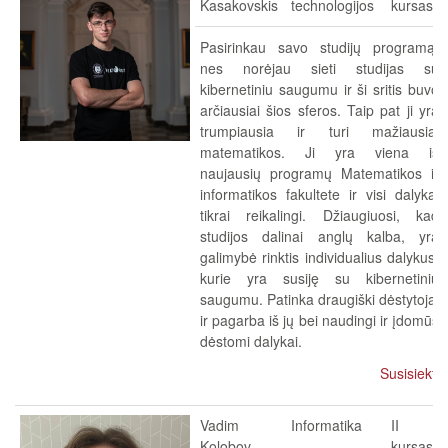
Kasakovskis
technologijos
kursas
Pasirinkau savo studijų programą,
nes norėjau sieti studijas su
kibernetiniu saugumu ir ši sritis buvo
arčiausiai šios sferos. Taip pat ji yra
trumpiausia ir turi mažiausiai
matematikos. Ji yra viena iš
naujausių programų Matematikos ir
informatikos fakultete ir visi dalykai
tikrai reikalingi. Džiaugiuosi, kad
studijos dalinai anglų kalba, yra
galimybė rinktis individualius dalykus,
kurie yra susiję su kibernetiniu
saugumu. Patinka draugiški dėstytojai
ir pagarba iš jų bei naudingi ir įdomūs
dėstomi dalykai.
Susisiekti
Vadim
Informatika
II
Kolobov
kursas