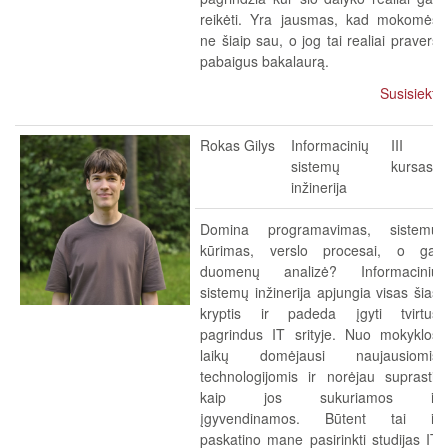
reikėti. Yra jausmas, kad mokomės
ne šiaip sau, o jog tai realiai pravers
pabaigus bakalaurą.
Susisiekti
Rokas Gilys
Informacinių
III
sistemų
kursas
inžinerija
Domina programavimas, sistemų
kūrimas, verslo procesai, o gal
duomenų analizė? Informacinių
sistemų inžinerija apjungia visas šias
kryptis ir padeda įgyti tvirtus
pagrindus IT srityje. Nuo mokyklos
laikų domėjausi naujausiomis
technologijomis ir norėjau suprasti,
kaip jos sukuriamos ir
įgyvendinamos. Būtent tai ir
paskatino mane pasirinkti studijas IT