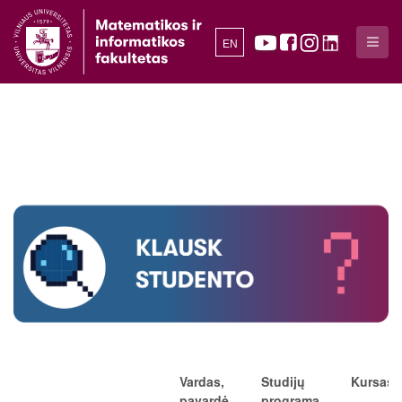
EN
Vardas,
Studijų
Kursas
pavardė
programa