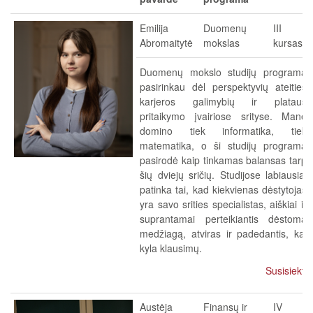
Emilija
Duomenų
III
Abromaitytė
mokslas
kursas
Duomenų mokslo studijų programą
pasirinkau dėl perspektyvių ateities
karjeros galimybių ir plataus
pritaikymo įvairiose srityse. Mane
domino tiek informatika, tiek
matematika, o ši studijų programa
pasirodė kaip tinkamas balansas tarp
šių dviejų sričių. Studijose labiausiai
patinka tai, kad kiekvienas dėstytojas
yra savo srities specialistas, aiškiai ir
suprantamai perteikiantis dėstomą
medžiagą, atviras ir padedantis, kai
kyla klausimų.
Susisiekti
Austėja
Finansų ir
IV