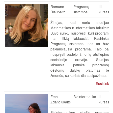
Ramunė
Programų
III
Riaubaitė
sistemos
kursas
Žinojau, kad noriu studijuoti
Matematikos ir informatikos fakultete.
Buvo sunku nuspręsti, kuri programa
man tiktų labiausiai. Pasirinkau
Programų sistemas, nes tai buvo
paklausiausia programa. Taip pat,
nuspręsti padėjo žmonių atsiliepimai
socialinėje erdvėje. Studijose
labiausiai patinka programoje
dėstomų dalykų platumas bei
žmonės, su kuriais čia susipažinau.
Susisiekti
Ema
Bioinformatika
II
Zdančiukaitė
kursas
Bioinformatikos studijų programą