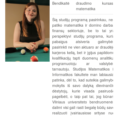
Bendikaitė
draudimo
kursas
matematika
Šią studijų programą pasirinkau, nes
patiko matematika ir domino darbas
finansų sektoriuje, be to tai yra
perspektyvi studijų programa, kurią
pabaigus atsiveria galimybės
pasirinkti ne vien aktuaro ar draudėjo
karjeros kelią, bet ir įgijus papildomų
kvalifikacijų tapti duomenų analitiku,
programuotoju ar valstybės
tarnautoju. Studijos Matematikos ir
Informatikos fakultete man labiausiai
patinka, dėl to, kad suteikia galimybę
mokytis iš savo dalyką dievinančių
dėstytojų, kurie visada pasiruošę
pagelbėti, o taip pat tai, jog būnant
Vilniaus universiteto bendruomenės
dalimi visi gali rasti begalę būdų save
realizuoti įvairiausiose srityse nuo