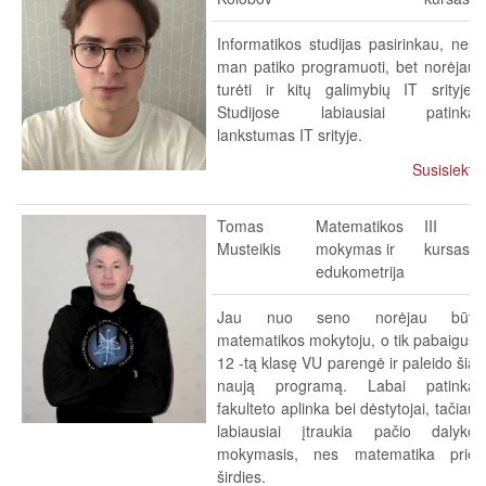
Informatikos studijas pasirinkau, nes
man patiko programuoti, bet norėjau
turėti ir kitų galimybių IT srityje.
Studijose labiausiai patinka
lankstumas IT srityje.
Susisiekti
Tomas
Matematikos
III
Musteikis
mokymas ir
kursas
edukometrija
Jau nuo seno norėjau būti
matematikos mokytoju, o tik pabaigus
12 -tą klasę VU parengė ir paleido šią
naują programą. Labai patinka
fakulteto aplinka bei dėstytojai, tačiau
labiausiai įtraukia pačio dalyko
mokymasis, nes matematika prie
širdies.