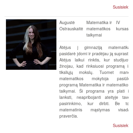
Susisiekti
Augustė
Matematika ir
IV
Ostrauskaitė
matematikos
kursas
taikymai
Atėjus į gimnaziją matematika
pasidarė įdomi ir pradėjau ją suprasti.
Atėjus laikui rinktis, kur studijuoti
žinojau, kad rinksiuosi programą iš
tiksliųjų mokslų. Tuomet mano
matematikos mokytoja pasiūlė
programą Matematika ir matematikos
taikymai. Ši programa yra plati ir
lanksti, neapribojanti ateityje tavo
pasirinkimo, kur dirbti. Be to,
matematinis mąstymas visada
praverčia.
Susisiekti