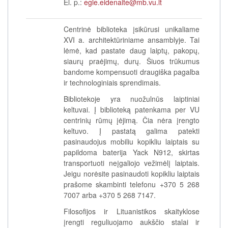
El. p.:
egle.eidenaite@mb.vu.lt
Centrinė biblioteka įsikūrusi unikaliame
XVI a. architektūriniame ansamblyje. Tai
lėmė, kad pastate daug laiptų, pakopų,
siaurų praėjimų, durų. Šiuos trūkumus
bandome kompensuoti draugiška pagalba
ir technologiniais sprendimais.
Bibliotekoje yra nuožulnūs laiptiniai
keltuvai. Į biblioteką patenkama per VU
centrinių rūmų įėjimą. Čia nėra įrengto
keltuvo. Į pastatą galima patekti
pasinaudojus mobiliu kopikliu laiptais su
papildoma baterija Yack N912, skirtas
transportuoti neįgaliojo vežimėlį laiptais.
Jeigu norėsite pasinaudoti kopikliu laiptais
prašome skambinti telefonu +370 5 268
7007 arba +370 5 268 7147.
Filosofijos ir Lituanistikos skaityklose
įrengti reguliuojamo aukščio stalai ir