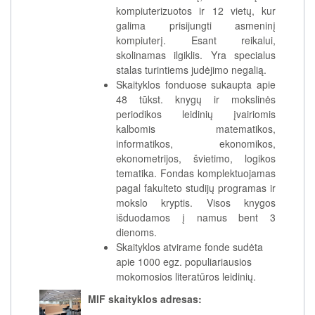
kompiuterizuotos ir 12 vietų, kur
galima prisijungti asmeninį
kompiuterį. Esant reikalui,
skolinamas ilgiklis. Yra specialus
stalas turintiems judėjimo negalią.
Skaityklos fonduose sukaupta apie
48 tūkst. knygų ir mokslinės
periodikos leidinių įvairiomis
kalbomis matematikos,
informatikos, ekonomikos,
ekonometrijos, švietimo, logikos
tematika. Fondas komplektuojamas
pagal fakulteto studijų programas ir
mokslo kryptis. Visos knygos
išduodamos į namus bent 3
dienoms.
Skaityklos atvirame fonde sudėta
apie 1000 egz. populiariausios
mokomosios literatūros leidinių.
MIF skaityklos adresas: