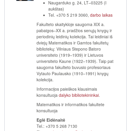
Naugarduko g. 24, LT–03225 (I
aukštas)
Tel. +370 5 219 3060,
darbo laikas
Fakulteto skaitykloje saugoma XIX a.
pabaigos–XX a. pradžios senųjų knygų ir
periodinių leidinių kolekcija. Tai leidiniai iš
dviejų Matematikos ir Gamtos fakultetų
bibliotekų: Vilniaus Stepono Batoro
universiteto (1919–1939) ir Lietuvos
universiteto Kaune (1922–1939). Taip pat
saugoma fakulteto buvusio profesoriaus
Vytauto Paulausko (1910–1991) knygų
kolekcija.
Informacijos paieškos klausimais
konsultuoja
dalyko bibliotekininkai
.
Matematikos ir informatikos fakultete
konsultuoja
Eglė Eidėnaitė
Tel.: +370 5 268 7130