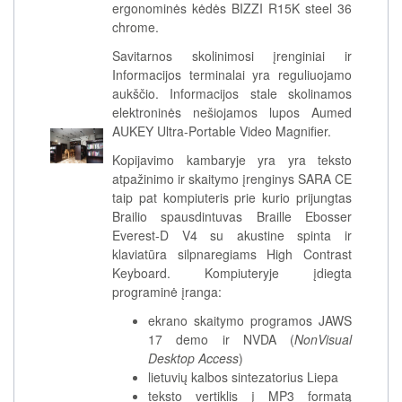
ergonominės kėdės BIZZI R15K steel 36
chrome.
Savitarnos skolinimosi įrenginiai ir
Informacijos terminalai yra reguliuojamo
aukščio. Informacijos stale skolinamos
elektroninės nešiojamos lupos Aumed
AUKEY Ultra-Portable Video Magnifier.
Kopijavimo kambaryje yra yra teksto
atpažinimo ir skaitymo įrenginys SARA CE
taip pat kompiuteris prie kurio prijungtas
Brailio spausdintuvas Braille Ebosser
Everest-D V4 su akustine spinta ir
klaviatūra silpnaregiams High Contrast
Keyboard. Kompiuteryje įdiegta
programinė įranga:
ekrano skaitymo programos JAWS
17 demo ir NVDA (
NonVisual
Desktop Access
)
lietuvių kalbos sintezatorius Liepa
teksto vertiklis į MP3 formatą