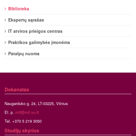
Biblioteka
Ekspertų sąrašas
IT atviros prieigos centras
Praktikos galimybės įmonėms
Patalpų nuoma
Dekanatas
Naugarduko g. 24, LT-03225, Vilnius
El. p.
mif@mif.vu.lt
Tel. +370 5 219 3050
Studijų skyrius