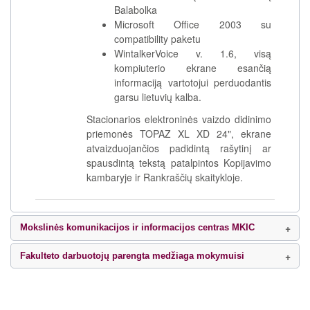
Balabolka
Microsoft Office 2003 su
compatibility paketu
WintalkerVoice v. 1.6, visą
kompiuterio ekrane esančią
informaciją vartotojui perduodantis
garsu lietuvių kalba.
Stacionarios elektroninės vaizdo didinimo
priemonės TOPAZ XL XD 24", ekrane
atvaizduojančios padidintą rašytinį ar
spausdintą tekstą patalpintos Kopijavimo
kambaryje ir Rankraščių skaitykloje.
Mokslinės komunikacijos ir informacijos centras MKIC
Fakulteto darbuotojų parengta medžiaga mokymuisi