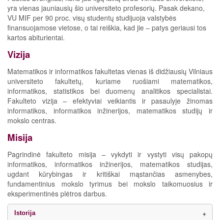
yra vienas jauniausių šio universiteto profesorių. Pasak dekano,
VU MIF per 90 proc. visų studentų studijuoja valstybės
finansuojamose vietose, o tai reiškia, kad jie – patys geriausi tos
kartos abiturientai.
Vizija
Matematikos ir informatikos fakultetas vienas iš didžiausių Vilniaus
universiteto fakultetų, kuriame ruošiami matematikos,
informatikos, statistikos bei duomenų analitikos specialistai.
Fakulteto vizija – efektyviai veikiantis ir pasaulyje žinomas
informatikos, informatikos inžinerijos, matematikos studijų ir
mokslo centras.
Misija
Pagrindinė fakulteto misija – vykdyti ir vystyti visų pakopų
informatikos, informatikos inžinerijos, matematikos studijas,
ugdant kūrybingas ir kritiškai mąstančias asmenybes,
fundamentinius mokslo tyrimus bei mokslo taikomuosius ir
eksperimentinės plėtros darbus.
Istorija