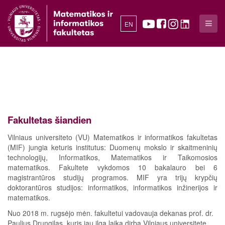
EN
Fakultetas šiandien
Vilniaus universiteto (VU) Matematikos ir informatikos fakultetas
(MIF) jungia keturis institutus: Duomenų mokslo ir skaitmeninių
technologijų, Informatikos, Matematikos ir Taikomosios
matematikos. Fakultete vykdomos 10 bakalauro bei 6
magistrantūros studijų programos. MIF yra trijų krypčių
doktorantūros studijos: informatikos, informatikos inžinerijos ir
matematikos.
Nuo 2018 m. rugsėjo mėn. fakultetui vadovauja dekanas prof. dr.
Paulius Drungilas, kuris jau ilgą laiką dirba Vilniaus universitete,