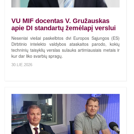
VU MIF docentas V. Gružauskas
apie DI standartų žemėlapį verslui
Neseniai viešai paskelbtos dvi Europos Sąjungos (ES)
Dirbtinio intelekto valdybos ataskaitos parodo, kokių
techninių taisyklių verslas sulauks artimiausiais metais ir
kur dar liko svarbių spragų.
30.LIE.2026