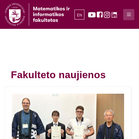
EN
Fakulteto naujienos