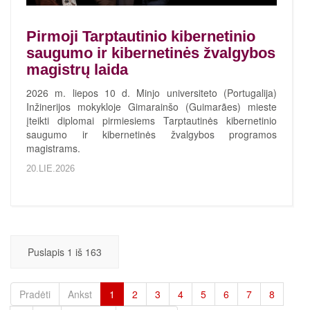
Pirmoji Tarptautinio kibernetinio
saugumo ir kibernetinės žvalgybos
magistrų laida
2026 m. liepos 10 d. Minjo universiteto (Portugalija)
Inžinerijos mokykloje Gimarainšo (Guimarães) mieste
įteikti diplomai pirmiesiems Tarptautinės kibernetinio
saugumo ir kibernetinės žvalgybos programos
magistrams.
20.LIE.2026
Puslapis 1 iš 163
Pradėti
Ankst
1
2
3
4
5
6
7
8