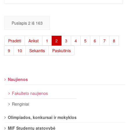
Puslapis 2 iš 163
Pradėti
Ankst
1
2
3
4
5
6
7
8
9
10
Sekantis
Paskutinis
Naujienos
Fakulteto naujienos
Renginiai
Olimpiados, konkursai ir mokyklos
MIF Studentų atstovybė