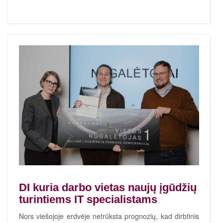
DI kuria darbo vietas naujų įgūdžių
turintiems IT specialistams
Nors viešojoje erdvėje netrūksta prognozių, kad dirbtinis