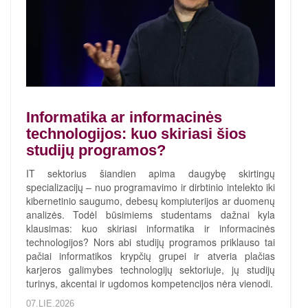
Informatika ar informacinės
technologijos: kuo skiriasi šios
studijų programos?
IT sektorius šiandien apima daugybę skirtingų
specializacijų – nuo programavimo ir dirbtinio intelekto iki
kibernetinio saugumo, debesų kompiuterijos ar duomenų
analizės. Todėl būsimiems studentams dažnai kyla
klausimas: kuo skiriasi informatika ir informacinės
technologijos? Nors abi studijų programos priklauso tai
pačiai informatikos krypčių grupei ir atveria plačias
karjeros galimybes technologijų sektoriuje, jų studijų
turinys, akcentai ir ugdomos kompetencijos nėra vienodi.
07.LIE.2026