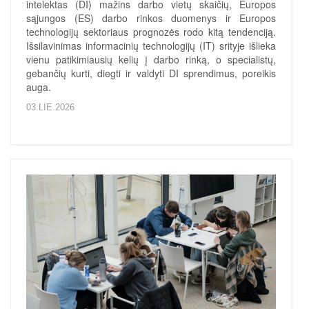
intelektas (DI) mažins darbo vietų skaičių, Europos
sąjungos (ES) darbo rinkos duomenys ir Europos
technologijų sektoriaus prognozės rodo kitą tendenciją.
Išsilavinimas informacinių technologijų (IT) srityje išlieka
vienu patikimiausių kelių į darbo rinką, o specialistų,
gebančių kurti, diegti ir valdyti DI sprendimus, poreikis
auga.
03.LIE.2026