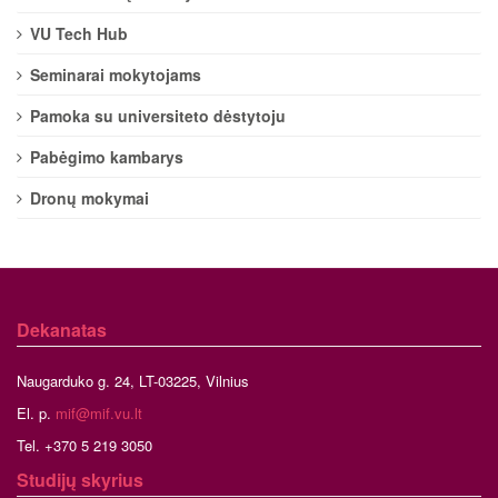
VU Tech Hub
Seminarai mokytojams
Pamoka su universiteto dėstytoju
Pabėgimo kambarys
Dronų mokymai
Dekanatas
Naugarduko g. 24, LT-03225, Vilnius
El. p.
mif@mif.vu.lt
Tel. +370 5 219 3050
Studijų skyrius