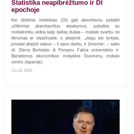
Statistika neapibrėžtumo ir DI
epochoje
Kai dirbtinis intelektas (DI) gali akimirksniu pateikti
užtikrintai skambančius atsakymus, pokalbis su
mokslininku veikia kaip šaltas dušas – moksle svarbu ne
tikrumas ar visažinystė, o abejonė. „Jeigu esi tyrėjas,
privalai abejoti viskuo – ir savo darbu, ir žiniomis“, – sako
dr. Elena Bortolato iš Pompeu Fabra universiteto ir
Barselonos ekonomikos mokyklos Duomenų mokslo
centro (Ispanija).
13.LIE.2026