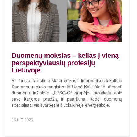
Duomenų mokslas – kelias į vieną
perspektyviausių profesijų
Lietuvoje
Vilniaus universiteto Matematikos ir informatikos fakulteto
Duomenų mokslo magistrantė Ugnė Kniukštaitė, dirbanti
duomenų inžiniere „EPSO-G“ grupėje, pasakoja apie
savo karjeros pradžią ir paaiškina, kodėl duomenų
specialistai vis svarbesni šiuolaikinėje energetikoje.
16.LIE.2026