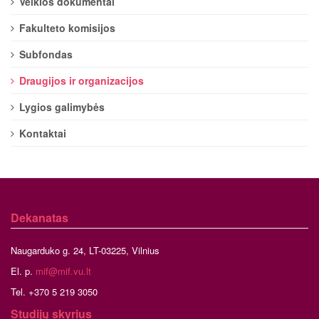
Veiklos dokumentai
Fakulteto komisijos
Subfondas
Draugijos ir organizacijos
Lygios galimybės
Kontaktai
Dekanatas
Naugarduko g. 24, LT-03225, Vilnius
El. p.
mif@mif.vu.lt
Tel. +370 5 219 3050
Studijų skyrius