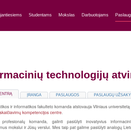
jantiesiems
Studentams
Mokslas
Darbuotojams
Paslaug
rmacinių technologijų atvi
CENTRĄ
ĮRANGA
PASLAUGOS
PASLAUGŲ UŽSAK
ikos ir informatikos fakulteto komanda atstovauja Vilniaus universitetą
 skaičiavimų kompetencijos centre
.
profesionalų komanda, galinti pasiūlyti inovatyvius informacini
mus mokslui ir Jūsų verslui. Mes taip pat galime pasiūlyti analogų Liet