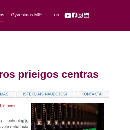
os
Gyvenimas MIF
EN
ros prieigos centras
YMAS
IŠTEKLIAIS NAUDOJOSI
KONTAKTAI
Lietuvos
ų technologijų
uvoje neturinčio