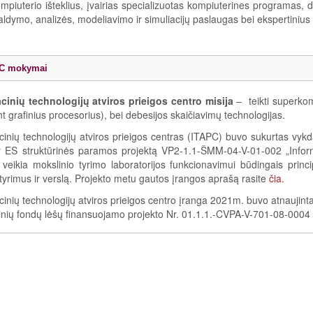
mpiuterio išteklius, įvairias specializuotas kompiuterines programas,
aldymo, analizės, modeliavimo ir simuliacijų paslaugas bei ekspertinius
PC mokymai
cinių technologijų atviros prieigos centro misija
–
teikti superkom
nt grafinius procesorius), bei debesijos skaičiavimų technologijas.
cinių technologijų atviros prieigos centras (ITAPC) buvo sukurtas vy
r ES struktūrinės paramos projektą VP2-1.1-ŠMM-04-V-01-002 „Informa
eikia mokslinio tyrimo laboratorijos funkcionavimui būdingais princip
tyrimus ir verslą. Projekto metu gautos įrangos aprašą rasite
čia.
cinių technologijų atviros prieigos centro įranga 2021m. buvo atnaujin
rinių fondų lėšų finansuojamo projekto Nr. 01.1.1.-CVPA-V-701-08-0004 