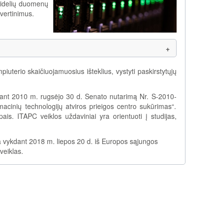
 didelių duomenų
 vertinimus.
piuterio skaičiuojamuosius išteklius, vystyti paskirstytųjų
kdant 2010 m. rugsėjo 30 d. Senato nutarimą Nr. S-2010-
cinių technologijų atviros prieigos centro sukūrimas“.
ais. ITAPC veiklos uždaviniai yra orientuoti į studijas,
ta vykdant 2018 m. liepos 20 d. iš Europos sąjungos
veiklas.