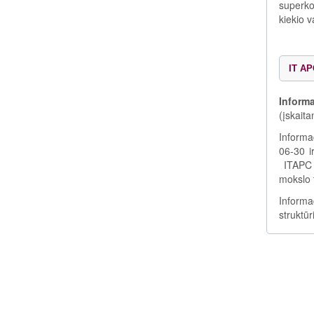
superko
kiekio v
IT A
Informa
(įskaita
Informa
06-30 i
ITAPC v
mokslo 
Informa
struktū