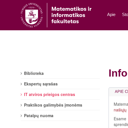
Apie
Sto
Info
Biblioteka
Ekspertų sąrašas
APIE 
IT atviros prieigos centras
Matemat
Praktikos galimybės įmonėms
našiųjų
Patalpų nuoma
Esame 
sprendi