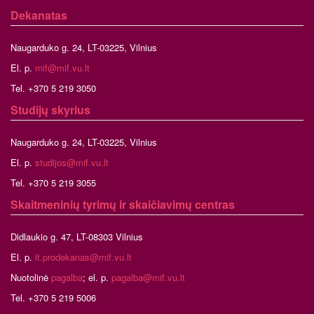
Dekanatas
Naugarduko g. 24, LT-03225, Vilnius
El. p.
mif@mif.vu.lt
Tel. +370 5 219 3050
Studijų skyrius
Naugarduko g. 24, LT-03225, Vilnius
El. p.
studijos@mif.vu.lt
Tel. +370 5 219 3055
Skaitmeninių tyrimų ir skaičiavimų centras
Didlaukio g. 47, LT-08303 Vilnius
El. p.
it.prodekanas@mif.vu.lt
Nuotolinė
pagalba
; el. p.
pagalba@mif.vu.lt
Tel. +370 5 219 5006