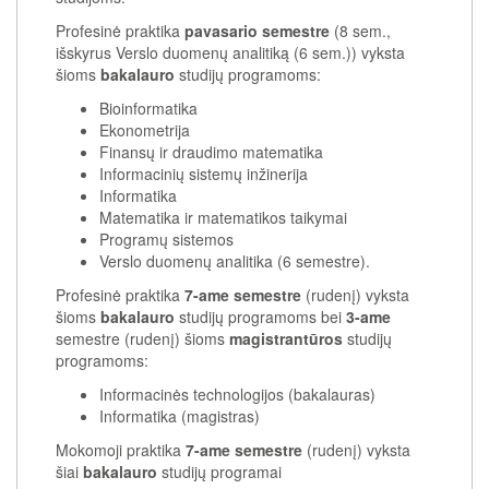
Profesinė praktika
pavasario semestre
(8 sem.,
išskyrus Verslo duomenų analitiką (6 sem.)) vyksta
šioms
bakalauro
studijų programoms:
Bioinformatika
Ekonometrija
Finansų ir draudimo matematika
Informacinių sistemų inžinerija
Informatika
Matematika ir matematikos taikymai
Programų sistemos
Verslo duomenų analitika (6 semestre).
Profesinė praktika
7-ame semestre
(rudenį) vyksta
šioms
bakalauro
studijų programoms bei
3-ame
semestre (rudenį) šioms
magistrantūros
studijų
programoms:
Informacinės technologijos (bakalauras)
Informatika (magistras)
Mokomoji praktika
7-ame semestre
(rudenį) vyksta
šiai
bakalauro
studijų programai