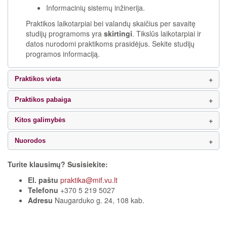
Informacinių sistemų inžinerija.
Praktikos laikotarpiai bei valandų skaičius per savaitę
studijų programoms yra
skirtingi
. Tikslūs laikotarpiai ir
datos nurodomi praktikoms prasidėjus. Sekite studijų
programos informaciją.
Praktikos vieta
Praktikos pabaiga
Kitos galimybės
Nuorodos
Turite klausimų? Susisiekite:
El. paštu
praktika@mif.vu.lt
Telefonu
+370 5 219 5027
Adresu
Naugarduko g. 24, 108 kab.