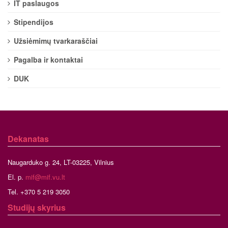
IT paslaugos
Stipendijos
Užsiėmimų tvarkaraščiai
Pagalba ir kontaktai
DUK
Dekanatas
Naugarduko g. 24, LT-03225, Vilnius
El. p.
mif@mif.vu.lt
Tel. +370 5 219 3050
Studijų skyrius