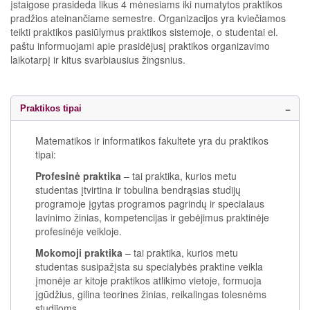
įstaigose prasideda likus 4 mėnesiams iki numatytos praktikos
pradžios ateinančiame semestre. Organizacijos yra kviečiamos
teikti praktikos pasiūlymus praktikos sistemoje, o studentai el.
paštu informuojami apie prasidėjusį praktikos organizavimo
laikotarpį ir kitus svarbiausius žingsnius.
Praktikos tipai
Matematikos ir informatikos fakultete yra du praktikos
tipai:
Profesinė praktika
– tai praktika, kurios metu
studentas įtvirtina ir tobulina bendrąsias studijų
programoje įgytas programos pagrindų ir specialaus
lavinimo žinias, kompetencijas ir gebėjimus praktinėje
profesinėje veikloje.
Mokomoji praktika
– tai praktika, kurios metu
studentas susipažįsta su specialybės praktine veikla
įmonėje ar kitoje praktikos atlikimo vietoje, formuoja
įgūdžius, gilina teorines žinias, reikalingas tolesnėms
studijoms.