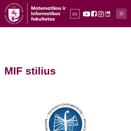
EN
MIF stilius