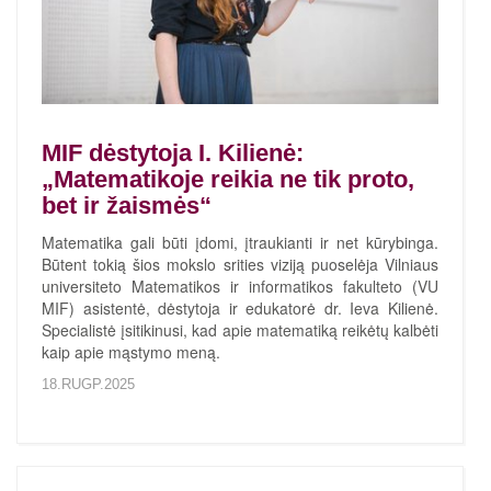
MIF dėstytoja I. Kilienė:
„Matematikoje reikia ne tik proto,
bet ir žaismės“
Matematika gali būti įdomi, įtraukianti ir net kūrybinga.
Būtent tokią šios mokslo srities viziją puoselėja Vilniaus
universiteto Matematikos ir informatikos fakulteto (VU
MIF) asistentė, dėstytoja ir edukatorė dr. Ieva Kilienė.
Specialistė įsitikinusi, kad apie matematiką reikėtų kalbėti
kaip apie mąstymo meną.
18.RUGP.2025