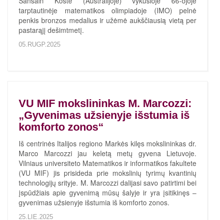
Sanšain Koste (Australijoje) vykusioje 66-ojoje
tarptautinėje matematikos olimpiadoje (IMO) pelnė
penkis bronzos medalius ir užėmė aukščiausią vietą per
pastarąjį dešimtmetį.
05.RUGP.2025
VU MIF mokslininkas M. Marcozzi:
„Gyvenimas užsienyje išstumia iš
komforto zonos“
Iš centrinės Italijos regiono Markės kilęs mokslininkas dr.
Marco Marcozzi jau keletą metų gyvena Lietuvoje.
Vilniaus universiteto Matematikos ir informatikos fakultete
(VU MIF) jis prisideda prie mokslinių tyrimų kvantinių
technologijų srityje. M. Marcozzi dalijasi savo patirtimi bei
įspūdžiais apie gyvenimą mūsų šalyje ir yra įsitikinęs –
gyvenimas užsienyje išstumia iš komforto zonos.
25.LIE.2025