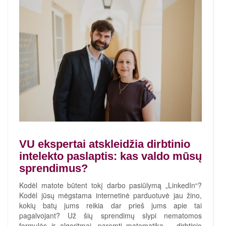
VU ekspertai atskleidžia dirbtinio
intelekto paslaptis: kas valdo mūsų
sprendimus?
Kodėl matote būtent tokį darbo pasiūlymą „LinkedIn“?
Kodėl jūsų mėgstama internetinė parduotuvė jau žino,
kokių batų jums reikia dar prieš jums apie tai
pagalvojant? Už šių sprendimų slypi nematomos
formulės ir algoritmai, paremti matematika – dirbtinio