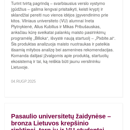
Turint tvirtą pagrindą – svarbiausius verslo vystymo
įgūdžius – galima lengvai prisitaikyti, keisti kryptį ir
sklandžiai pereiti nuo vienos idėjos įgyvendinimo prie
kitos. Vilniaus universiteto (VU) alumnai Ineta
Plytnykienė, Alius Kubilius ir Mikas Pribušauskas,
anksčiau kūrę sveikatai palankių maisto pasirinkimų
programėlę „Billoka“, išvystė naują startuolį – „Pixbite.ai“.
Šis produktas analizuoja maisto nuotraukas ir pateikia
išsamią mitybos analizę bei asmenines rekomendacijas.
Komanda dalijasi įžvalgomis apie produktą, startuolių
ekosistemą ir tai, ką reiškia būti jaunu verslininku
Lietuvoje.
04.RUGP.2025
Pasaulio universitetų žaidynėse –
bronza Lietuvos krepšinio