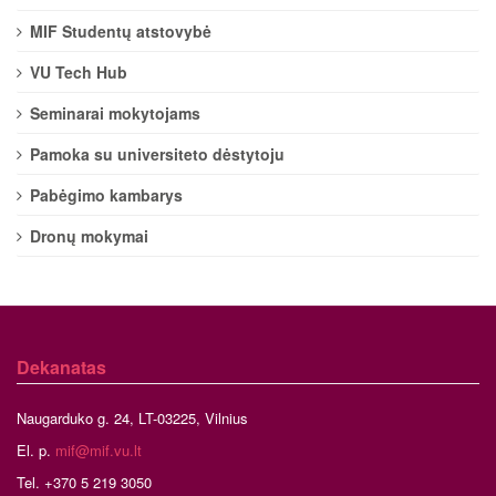
MIF Studentų atstovybė
VU Tech Hub
Seminarai mokytojams
Pamoka su universiteto dėstytoju
Pabėgimo kambarys
Dronų mokymai
Dekanatas
Naugarduko g. 24, LT-03225, Vilnius
El. p.
mif@mif.vu.lt
Tel. +370 5 219 3050