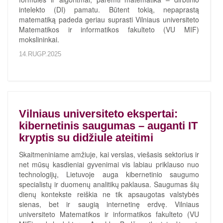
intelekto (DI) pamatu. Būtent tokią, nepaprastą
matematiką padeda geriau suprasti Vilniaus universiteto
Matematikos ir informatikos fakulteto (VU MIF)
mokslininkai.
14.RUGP.2025
Vilniaus universiteto ekspertai:
kibernetinis saugumas – auganti IT
kryptis su didžiule ateitimi
Skaitmeniniame amžiuje, kai verslas, viešasis sektorius ir
net mūsų kasdieniai gyvenimai vis labiau priklauso nuo
technologijų, Lietuvoje auga kibernetinio saugumo
specialistų ir duomenų analitikų paklausa. Saugumas šių
dienų kontekste reiškia ne tik apsaugotas valstybės
sienas, bet ir saugią internetinę erdvę. Vilniaus
universiteto Matematikos ir informatikos fakulteto (VU