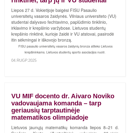
rinktinei, tarp jų ir VU studentai
Liepos 27 d. Vokietijoje baigėsi FISU Pasaulio
universitetų vasaros žaidynės. Vilniaus universiteto (VU)
studentai dalyvavo fechtavimo, paplūdimio tinklinio,
irklavimo ir krepšinio varžybose. Lietuvos studentų
krepšinio rinktinė, kurioje žaidė ir VU atstovai, pasirodė
itin sėkmingai ir iškovojo bronzą.
FISU pasaulio universitetų vasaros žaidynių bronza atiteko Lietuvos
krepšininkams. Lietuvos studentų sporto asociacijos nuotr.
04.RUGP.2025
VU MIF docento dr. Aivaro Noviko
vadovaujama komanda – tarp
geriausių tarptautinėje
matematikos olimpiadoje
Lietuvos jaunųjų matematikų komanda liepos 8–21 d.