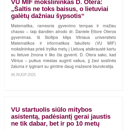
VU MIF mokslininkas D. Otera:
„Šaltis ne toks baisus, o lietuviai
galėtų dažniau šypsotis“
Matematika, ramesnis gyvenimo tempas ir mažiau
chaoso – taip šiandien atrodo dr. Daniele Ettore Oteros
gyvenimas. Iš Sicilijos kilęs Vilniaus universiteto
Matematikos ir informatikos fakulteto (VU MIF)
mokslininkas prieš trylika metų į Lietuvą atsikraustė kartu
su lietuve žmona ir liko čia gyventi. D. Otera sako, kad
Vilnius – puikus miestas auginti vaikus, jį žavi sostinės
žaluma ir lyginant su gimtine daug mažesnė biurokratija.
06.RUGP.2025
VU startuolis siūlo mitybos
asistentą, padėsiantį gerai jaustis
ne tik dabar, bet ir po 10 metų