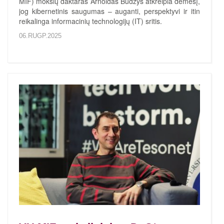
MIF) mokslų daktaras Arnoldas Budžys atkreipia dėmesį,
jog kibernetinis saugumas – auganti, perspektyvi ir itin
reikalinga informacinių technologijų (IT) sritis.
06.RUGP.2025