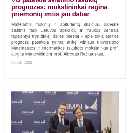
prognozes: mokslininkai ragina
priemonių imtis jau dabar
Mažėjantis mokinių ir abiturientų skaičius, didesnė
atskirtis tarp Lietuvos apskričių ir traukos centrais
tapsiantys trys didieji šalies miestai – apie tokią ateities
prognozę pasakoja tyrimą atlikę Vilniaus universiteto
Matematikos ir informatikos fakulteto mokslininkai prof.
Jurgita Markevičiūtė ir prof. Alfredas Račkauskas.
02.LIE.2025