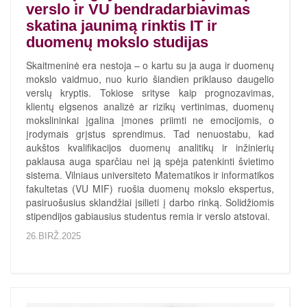
verslo ir VU bendradarbiavimas
skatina jaunimą rinktis IT ir
duomenų mokslo studijas
Skaitmeninė era nestoja – o kartu su ja auga ir duomenų
mokslo vaidmuo, nuo kurio šiandien priklauso daugelio
verslų kryptis. Tokiose srityse kaip prognozavimas,
klientų elgsenos analizė ar rizikų vertinimas, duomenų
mokslininkai įgalina įmones priimti ne emocijomis, o
įrodymais grįstus sprendimus. Tad nenuostabu, kad
aukštos kvalifikacijos duomenų analitikų ir inžinierių
paklausa auga sparčiau nei ją spėja patenkinti švietimo
sistema. Vilniaus universiteto Matematikos ir informatikos
fakultetas (VU MIF) ruošia duomenų mokslo ekspertus,
pasiruošusius sklandžiai įsilieti į darbo rinką. Solidžiomis
stipendijos gabiausius studentus remia ir verslo atstovai.
26.BIRŽ.2025