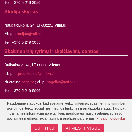
Tel. +370 5 219 3050
Studijų skyrius
Naugarduko g. 24, LT-03225, Vilnius
El. p.
studijos@mif.vu.lt
Tel. +370 5 219 3055
Skaitmeninių tyrimų ir skaičiavimų centras
Didlaukio g. 47, LT-08303 Vilnius
El. p.
it.prodekanas@mif.vu.lt
Nuotolinė
pagalba
; el. p.
pagalba@mif.vu.lt
Tel. +370 5 219 5006
Naudojame slapukus, kad svetainė veiktų tinkamai, suasmenintų turinį bei
skelbimus, teiktų socialinės medijos funkcijas ir analizuotų srautą. Taip pat
©2026 Vilniaus universitetas, Matematikos ir informatikos fakultetas
dalijamės informacija apie tai, kaip naudojatės mūsų svetaine, su savo
Tinklalapio administratorius
socialinės medijos, reklamavimo ir analizės partneriais.
Privatumo politika
SUTINKU
ATMESTI VISUS