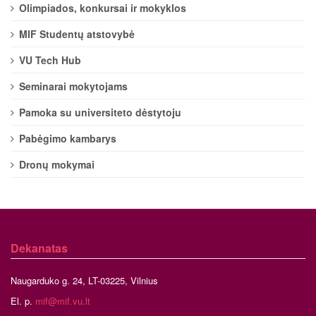
Olimpiados, konkursai ir mokyklos
MIF Studentų atstovybė
VU Tech Hub
Seminarai mokytojams
Pamoka su universiteto dėstytoju
Pabėgimo kambarys
Dronų mokymai
Dekanatas
Naugarduko g. 24, LT-03225, Vilnius
El. p.
mif@mif.vu.lt