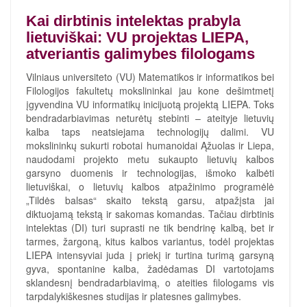
Kai dirbtinis intelektas prabyla
lietuviškai: VU projektas LIEPA,
atveriantis galimybes filologams
Vilniaus universiteto (VU) Matematikos ir informatikos bei
Filologijos fakultetų mokslininkai jau kone dešimtmetį
įgyvendina VU informatikų inicijuotą projektą LIEPA. Toks
bendradarbiavimas neturėtų stebinti – ateityje lietuvių
kalba taps neatsiejama technologijų dalimi. VU
mokslininkų sukurti robotai humanoidai Ąžuolas ir Liepa,
naudodami projekto metu sukaupto lietuvių kalbos
garsyno duomenis ir technologijas, išmoko kalbėti
lietuviškai, o lietuvių kalbos atpažinimo programėlė
„Tildės balsas“ skaito tekstą garsu, atpažįsta jai
diktuojamą tekstą ir sakomas komandas. Tačiau dirbtinis
intelektas (DI) turi suprasti ne tik bendrinę kalbą, bet ir
tarmes, žargoną, kitus kalbos variantus, todėl projektas
LIEPA intensyviai juda į priekį ir turtina turimą garsyną
gyva, spontanine kalba, žadėdamas DI vartotojams
sklandesnį bendradarbiavimą, o ateities filologams vis
tarpdalykiškesnes studijas ir platesnes galimybes.