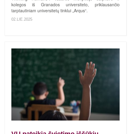
kolegos iš Granados universiteto, priklausančio
tarptautiniam universitetų tinklui „Arqus“.
02.LIE.2025
VU pateikia švietimo iššūkių