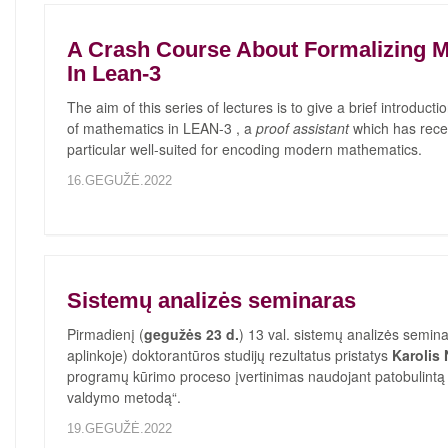
A Crash Course About Formalizing 
In Lean-3
The aim of this series of lectures is to give a brief introducti
of mathematics in LEAN-3 , a
proof assistant
which has rece
particular well-suited for encoding modern mathematics.
16.GEGUŽĖ.2022
Sistemų analizės seminaras
Pirmadienį (
gegužės 23 d.
) 13 val. sistemų analizės semi
aplinkoje) doktorantūros studijų rezultatus pristatys
Karolis 
programų kūrimo proceso įvertinimas naudojant patobulintą 
valdymo metodą“.
19.GEGUŽĖ.2022