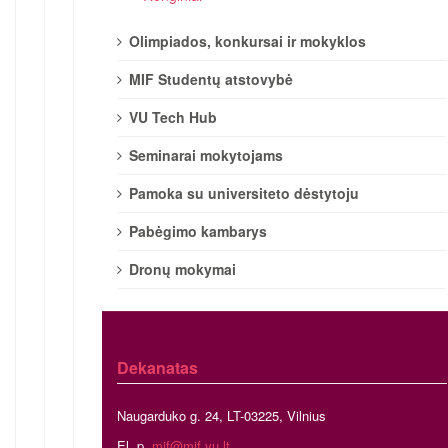
Olimpiados, konkursai ir mokyklos
MIF Studentų atstovybė
VU Tech Hub
Seminarai mokytojams
Pamoka su universiteto dėstytoju
Pabėgimo kambarys
Dronų mokymai
Dekanatas
Naugarduko g. 24, LT-03225, Vilnius
El. p.
mif@mif.vu.lt