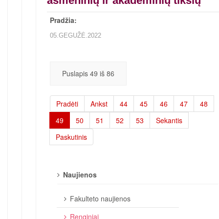
asmeninių ir akademinių tikslų
Pradžia:
05.GEGUŽĖ.2022
Puslapis 49 iš 86
Pradėti
Ankst
44
45
46
47
48
49
50
51
52
53
Sekantis
Paskutinis
Naujienos
Fakulteto naujienos
Renginiai