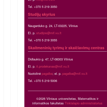
Tel. +370 5 219 3050
Studijų skyrius
Naugarduko g. 24, LT-03225, Vilnius
El. p.
studijos@mif.vu.lt
Tel. +370 5 219 3055
Skaitmeninių tyrimų ir skaičiavimų centras
Didlaukio g. 47, LT-08303 Vilnius
El. p.
it.prodekanas@mif.vu.lt
Nuotolinė
pagalba
; el. p.
pagalba@mif.vu.lt
Tel. +370 5 219 5006
©2026 Vilniaus universitetas, Matematikos ir
informatikos fakultetas
Tinklalapio administratorius