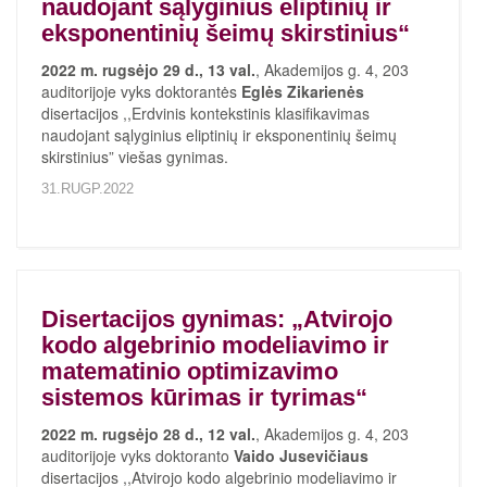
naudojant sąlyginius eliptinių ir
eksponentinių šeimų skirstinius“
2022 m. rugsėjo 29 d., 13 val.
, Akademijos g. 4, 203
auditorijoje vyks doktorantės
Eglės Zikarienės
disertacijos ,,Erdvinis kontekstinis klasifikavimas
naudojant sąlyginius eliptinių ir eksponentinių šeimų
skirstinius” viešas gynimas.
31.RUGP.2022
Disertacijos gynimas: „Atvirojo
kodo algebrinio modeliavimo ir
matematinio optimizavimo
sistemos kūrimas ir tyrimas“
2022 m. rugsėjo 28 d., 12 val.
, Akademijos g. 4, 203
auditorijoje vyks doktoranto
Vaido Jusevičiaus
disertacijos ,,Atvirojo kodo algebrinio modeliavimo ir