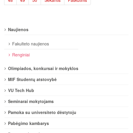
48
49
50
Sekantis
Paskutinis
Naujienos
Fakulteto naujienos
Renginiai
Olimpiados, konkursai ir mokyklos
MIF Studentų atstovybė
VU Tech Hub
Seminarai mokytojams
Pamoka su universiteto dėstytoju
Pabėgimo kambarys