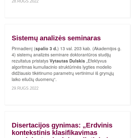
28.RUGS.2022
Sistemų analizės seminaras
Pirmadienį (
spalio 3 d.
) 13 val. 203 kab. (Akademijos g.
4) sistemų analizės seminare doktorantūros studijų
rezultatus pristatys
Vytautas Dulskis
„Efektyvus
algoritmas kumuliacinio struktūrinės lygties modelio
didžiausio tikėtinumo parametrų vertinimui iš grynųjų
laiko eilučių duomenų“.
29.RUGS.2022
Disertacijos gynimas: „Erdvinis
kontekstinis klasifikavimas