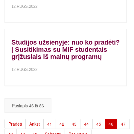
12.RUGS.2022
Studijos užsienyje: nuo ko pradėti?
| Susitikimas su MIF studentais
grįžusiais iš mainų programų
12.RUGS.2022
Puslapis 46 iš 86
Pradėti
Ankst
41
42
43
44
45
46
47