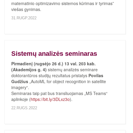
matematinio optimizavimo sistemos kūrimas ir tyrimas”
viešas gynimas.
31.RUGP.2022
Sistemų analizės seminaras
Pirmadienį (rugsėjo 26 d.) 13 val. 203 kab.
(Akademijos g. 4)
sistemų analizės seminare
doktorantūros studijų rezultatus pristatys
Povilas
Gudžius
„AutoML for object recognition in satellite
imagery“.
Seminaras taip pat bus transliuojamas „MS Teams“
aplinkoje (
https://bit.ly/3DLxz3o
).
22.RUGS.2022