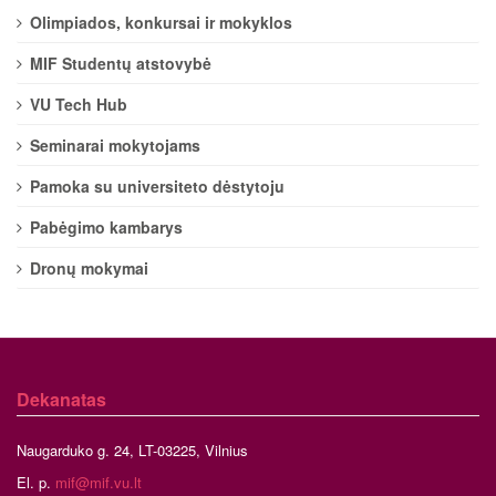
Olimpiados, konkursai ir mokyklos
MIF Studentų atstovybė
VU Tech Hub
Seminarai mokytojams
Pamoka su universiteto dėstytoju
Pabėgimo kambarys
Dronų mokymai
Dekanatas
Naugarduko g. 24, LT-03225, Vilnius
El. p.
mif@mif.vu.lt