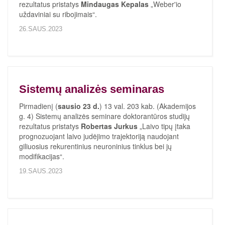
rezultatus pristatys
Mindaugas Kepalas
„Weber'io
uždaviniai su ribojimais“.
26.SAUS.2023
Sistemų analizės seminaras
Pirmadienį (
sausio 23 d.
) 13 val. 203 kab. (Akademijos
g. 4) Sistemų analizės seminare doktorantūros studijų
rezultatus pristatys
Robertas Jurkus
„Laivo tipų įtaka
prognozuojant laivo judėjimo trajektoriją naudojant
giliuosius rekurentinius neuroninius tinklus bei jų
modifikacijas“.
19.SAUS.2023