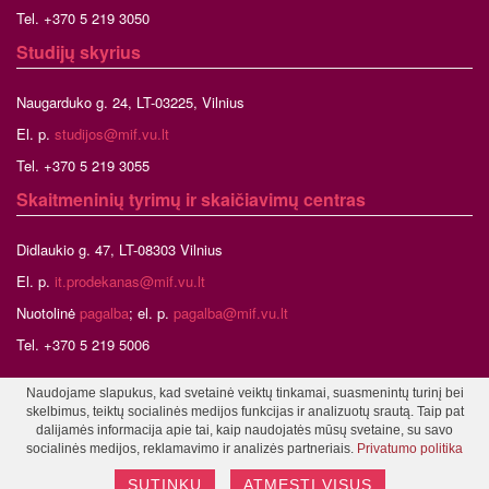
Tel. +370 5 219 3050
Studijų skyrius
Naugarduko g. 24, LT-03225, Vilnius
El. p.
studijos@mif.vu.lt
Tel. +370 5 219 3055
Skaitmeninių tyrimų ir skaičiavimų centras
Didlaukio g. 47, LT-08303 Vilnius
El. p.
it.prodekanas@mif.vu.lt
Nuotolinė
pagalba
; el. p.
pagalba@mif.vu.lt
Tel. +370 5 219 5006
Naudojame slapukus, kad svetainė veiktų tinkamai, suasmenintų turinį bei
skelbimus, teiktų socialinės medijos funkcijas ir analizuotų srautą. Taip pat
©2026 Vilniaus universitetas, Matematikos ir informatikos fakultetas
dalijamės informacija apie tai, kaip naudojatės mūsų svetaine, su savo
Tinklalapio administratorius
socialinės medijos, reklamavimo ir analizės partneriais.
Privatumo politika
SUTINKU
ATMESTI VISUS