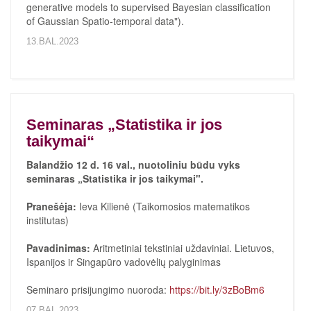
generative models to supervised Bayesian classification
of Gaussian Spatio-temporal data").
13.BAL.2023
Seminaras „Statistika ir jos
taikymai“
Balandžio 12 d. 16 val., nuotoliniu būdu vyks
seminaras „Statistika ir jos taikymai".
Pranešėja:
Ieva Kilienė (Taikomosios matematikos
institutas)
Pavadinimas:
Aritmetiniai tekstiniai uždaviniai. Lietuvos,
Ispanijos ir Singapūro vadovėlių palyginimas
Seminaro prisijungimo nuoroda:
https://bit.ly/3zBoBm6
07.BAL.2023