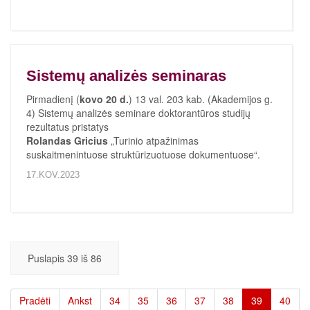
Sistemų analizės seminaras
Pirmadienį (
kovo 20 d.
) 13 val. 203 kab. (Akademijos g.
4) Sistemų analizės seminare doktorantūros studijų
rezultatus pristatys
Rolandas Gricius
„Turinio atpažinimas
suskaitmenintuose struktūrizuotuose dokumentuose“.
17.KOV.2023
Puslapis 39 iš 86
Pradėti
Ankst
34
35
36
37
38
39
40