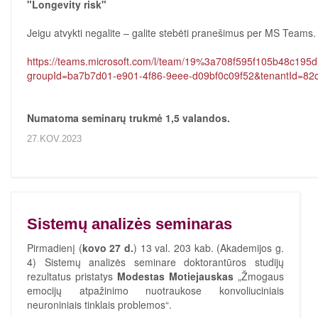
"Longevity risk"
Jeigu atvykti negalite – galite stebėti pranešimus per MS Teams.
https://teams.microsoft.com/l/team/19%3a708f595f105b48c195
groupId=ba7b7d01-e901-4f86-9eee-d09bf0c09f52&tenantId=82
Numatoma seminarų trukmė 1,5 valandos.
27.KOV.2023
Sistemų analizės seminaras
Pirmadienį (
kovo 27 d.
) 13 val. 203 kab. (Akademijos g.
4) Sistemų analizės seminare doktorantūros studijų
rezultatus pristatys
Modestas Motiejauskas
„Žmogaus
emocijų atpažinimo nuotraukose konvoliuciniais
neuroniniais tinklais problemos“.