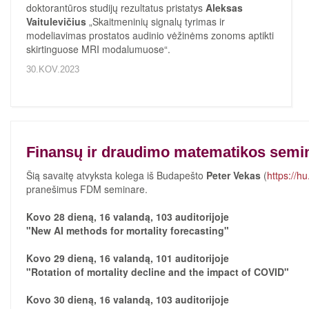
doktorantūros studijų rezultatus pristatys
Aleksas
Vaitulevičius
„Skaitmeninių signalų tyrimas ir
modeliavimas prostatos audinio vėžinėms zonoms aptikti
skirtinguose MRI modalumuose“.
30.KOV.2023
Finansų ir draudimo matematikos semi
Šią savaitę atvyksta kolega iš Budapešto
Peter Vekas
(
https://h
pranešimus FDM seminare.
Kovo 28 dieną, 16 valandą, 103 auditorijoje
"New AI methods for mortality forecasting"
Kovo 29 dieną, 16 valandą, 101 auditorijoje
"Rotation of mortality decline and the impact of COVID"
Kovo 30 dieną, 16 valandą, 103 auditorijoje