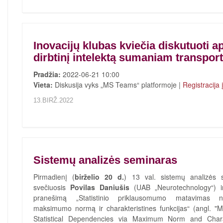
Inovacijų klubas kviečia diskutuoti a
dirbtinį intelektą sumaniam transport
Pradžia:
2022-06-21 10:00
Vieta:
Diskusija vyks „MS Teams“ platformoje |
Registracija 
13.BIRŽ.2022
Sistemų analizės seminaras
Pirmadienį (
birželio 20 d.
) 13 val. sistemų analizės 
svečiuosis
Povilas Daniušis
(UAB „Neurotechnology“) ir
pranešimą „Statistinio priklausomumo matavimas n
maksimumo normą ir charakteristines funkcijas“ (angl. "
Statistical Dependencies via Maximum Norm and Charac