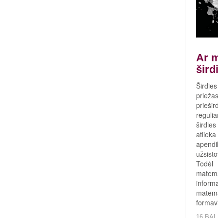
Ar m
šird
Širdies
prieža
prieš
regulia
širdie
atlieka
apendik
užsisto
Todėl
matema
informa
matem
formavi
16.BAL