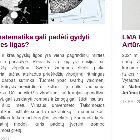
atematika gali padėti gydyti
LMA t
ies ligas?
Artūr
 ir kraujagyslių ligos yra viena pagrindinių mirties
2021 m. 
sčių pasaulyje. Viena iš šių ligų yra susijusi su
narių vi
irdžių virpėjimu. Sveiko žmogaus širdis plaka
kuriame 
riai, tačiau atsiradus prieširdžių virpėjimui ritmingas
fizikos i
s darbas sutrinka. Tuomet ypač svarbų vaidmenį
Vytautas
 kairysis prieširdis, o tiksliau – jo dalis, vadinama
ir
Mate
su. Dėl prieširdžių virpėjimo, kai kraujas apendikse
Artūras
vi, gali susidaryti trombas ir žmogų gali ištikti insultas.
15.BAL.2
 šiuo metu Vilniaus universiteto Taikomosios
tikos institute suburta mokslininkų – matematikos,
tikos ir kardiochirurgijos specialistų komanda kuria
atinį modelį, kuris padėtų įvertinti trombo
mosi greitį.
.2021