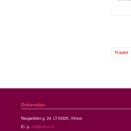
Pradėti
Dekanatas
Naugarduko g. 24, LT-03225, Vilnius
El. p.
mif@mif.vu.lt