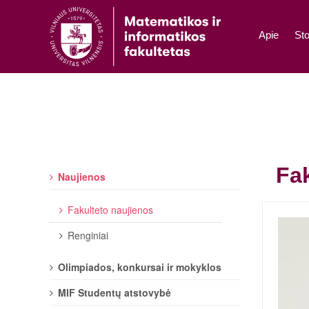
Apie
Sto
Fak
Naujienos
Fakulteto naujienos
Renginiai
Olimpiados, konkursai ir mokyklos
MIF Studentų atstovybė