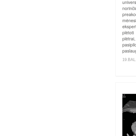
univers
norinči
preakc
mėnesi
eksper
plėtot
plėtrai
pasipi
paslau
19.BAL