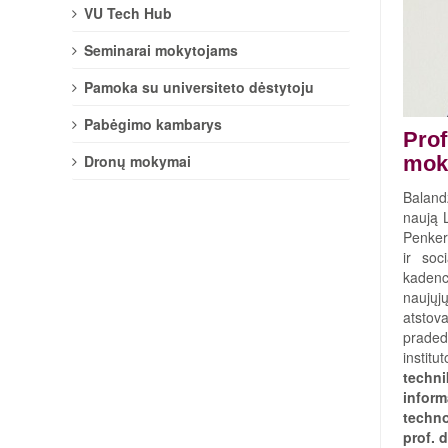
VU Tech Hub
Seminarai mokytojams
Pamoka su universiteto dėstytoju
Pabėgimo kambarys
Prof
Dronų mokymai
moks
Baland
naują 
Penkeri
ir soc
kadenci
naujųj
atstov
praded
insti
techn
inform
techno
prof. d