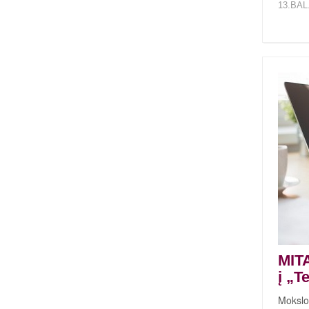
13.BAL
MITA
į „T
Mokslo,