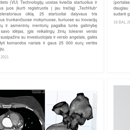
iteto (VU) Technologijų uostas kviečia startuolius ir
(portala
us juos įkurti registruotis į jau trečiąjį „TechHub“
daugiau 
eleratoriaus ciklą. 25 startuoliai dalyvaus tris
sudarė ge
us trunkančiuose mokymuose, kuriuose su inovacijų
19.BAL.2
tų ir asmeninių mentorių pagalba turės galimybę
i savo idėjas, įgis reikalingų žinių tolesnei verslo
, susipažins su investuotojais ir verslo angelais, galės
ldyti komandos nariais ir gaus 25 000 eurų vertės
gų.
.2021