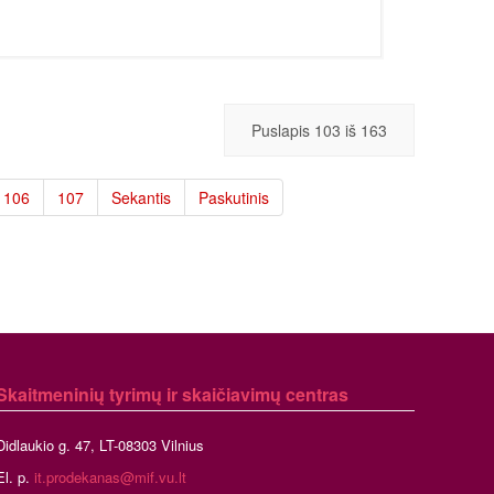
Puslapis 103 iš 163
106
107
Sekantis
Paskutinis
Skaitmeninių tyrimų ir skaičiavimų centras
Didlaukio g. 47, LT-08303 Vilnius
El. p.
it.prodekanas@mif.vu.lt