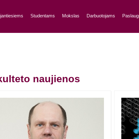
jantiesiems
Studentams
Mokslas
Darbuotojams
Paslaug
ulteto naujienos