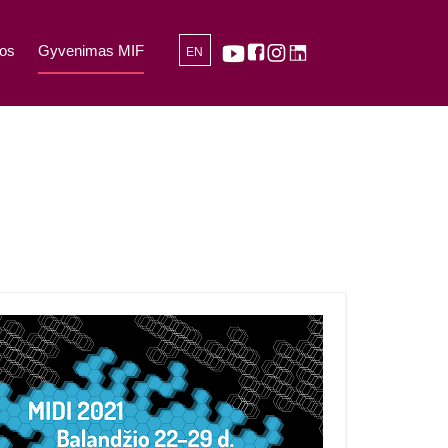
os
Gyvenimas MIF
EN