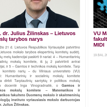
. dr. Julius Žilinskas – Lietuvos
VU Ma
lų tarybos narys
fakult
MIDI
žio 21 d. Lietuvos Respublikos Vyriausybė patvirtino
Lietuvos mokslo tarybos ekspertinių komitetų sudėtį.
19.BAL.2
ų metų kadencijai paskirti 9 nariai: 4 – Humanitarinių
ialinių mokslų komitete, iš jų 2 patvirtinti antrai
jai, ir 5 – Gamtos ir technikos mokslų komitete. Tarp
ų komiteto narių – du Vilniaus universiteto (VU)
ai: Humanitarinių ir socialinių mokslų komitete
a dirbti Tarptautinių santykių ir politikos mokslų
tuto docentė Inga Vinogradnaitė, o
Gamtos ir
ikos mokslų komitete – Matematikos ir
atikos fakulteto Duomenų mokslo ir skaitmeninių
logijų instituto vyriausiasis mokslo darbuotojas
r. Julius Žilinskas.