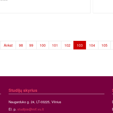
Ankst
98
99
100
101
102
103
104
105
Studijų skyrius
Naugarduko g. 24, LT-03225, Vilnius
El. p.
studijos@mif.vu.lt