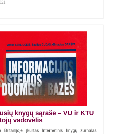
021
usių knygų sąraše – VU ir KTU
tojų vadovėlis
je Britanijoje įkurtas Internetinis knygų žurnalas