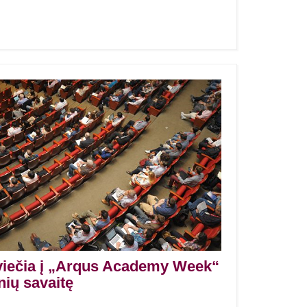
iečia į „Arqus Academy Week“
nių savaitę