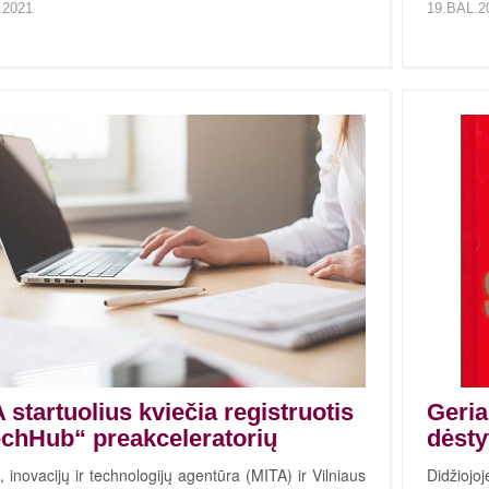
.2021
19.BAL.2
 startuolius kviečia registruotis
Geria
echHub“ preakceleratorių
dėsty
 inovacijų ir technologijų agentūra (MITA) ir Vilniaus
Didžiojo