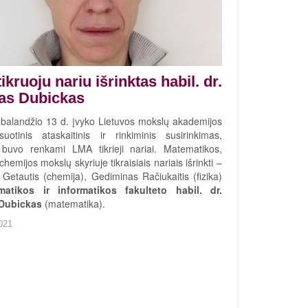
ikruoju nariu išrinktas habil. dr.
as Dubickas
balandžio 13 d. įvyko Lietuvos mokslų akademijos
suotinis ataskaitinis ir rinkiminis susirinkimas,
buvo renkami LMA tikrieji nariai. Matematikos,
r chemijos mokslų skyriuje tikraisiais nariais išrinkti –
 Getautis (chemija), Gediminas Račiukaitis (fizika)
matikos ir informatikos fakulteto habil. dr.
 Dubickas
(matematika).
021