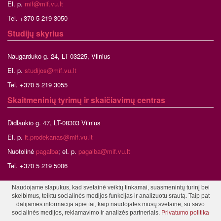
El. p.
mif@mif.vu.lt
Tel. +370 5 219 3050
Studijų skyrius
Naugarduko g. 24, LT-03225, Vilnius
El. p.
studijos@mif.vu.lt
Tel. +370 5 219 3055
Skaitmeninių tyrimų ir skaičiavimų centras
Didlaukio g. 47, LT-08303 Vilnius
El. p.
it.prodekanas@mif.vu.lt
Nuotolinė
pagalba
; el. p.
pagalba@mif.vu.lt
Tel. +370 5 219 5006
Naudojame slapukus, kad svetainė veiktų tinkamai, suasmenintų turinį bei
skelbimus, teiktų socialinės medijos funkcijas ir analizuotų srautą. Taip pat
©2026 Vilniaus universitetas, Matematikos ir informatikos fakultetas
dalijamės informacija apie tai, kaip naudojatės mūsų svetaine, su savo
Tinklalapio administratorius
socialinės medijos, reklamavimo ir analizės partneriais.
Privatumo politika