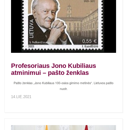
Profesoriaus Jono Kubiliaus
atminimui – pašto ženklas
Pašto ženklas „Jono Kubiliaus 100-osios gimimo metinės“. Lietuvos pašto
nuotr.
14.LIE.2021