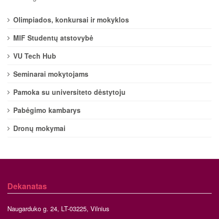
Olimpiados, konkursai ir mokyklos
MIF Studentų atstovybė
VU Tech Hub
Seminarai mokytojams
Pamoka su universiteto dėstytoju
Pabėgimo kambarys
Dronų mokymai
Dekanatas
Naugarduko g. 24, LT-03225, Vilnius