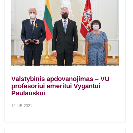
Valstybinis apdovanojimas – VU
profesoriui emeritui Vygantui
Paulauskui
12.LIE.2021