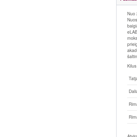
Nuo 2
Nuost
baigi
eLAB
moksl
prie
akad
šalti
Kilus
Tatj
Dali
Rim
Rim
Atvir