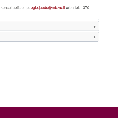
konsultuotis el. p.
egle.juode@mb.vu.lt
arba tel. +370