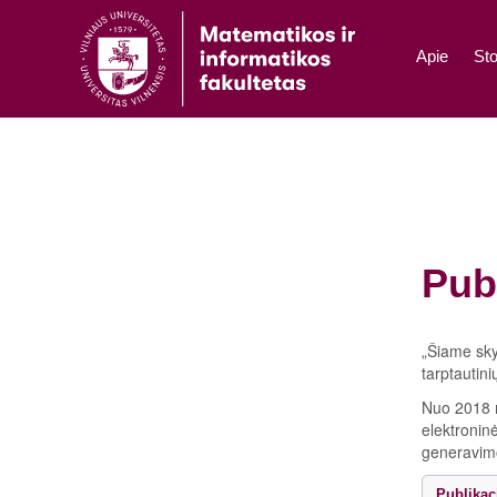
Apie
Sto
Pub
„Šiame sky
tarptautini
Nuo 2018 m
elektroninė
generavimo
Publikac