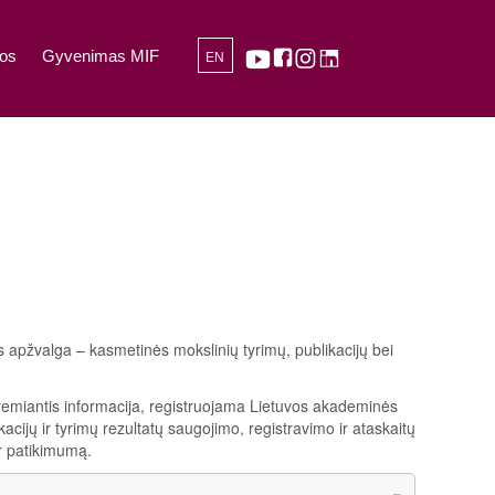
os
Gyvenimas MIF
EN
s apžvalga – kasmetinės mokslinių tyrimų, publikacijų bei
emiantis informacija, registruojama Lietuvos akademinės
acijų ir tyrimų rezultatų saugojimo, registravimo ir ataskaitų
r patikimumą.