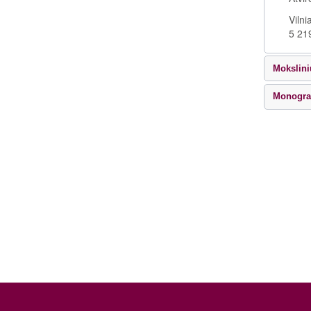
Vilni
5 21
Mokslini
Monograf