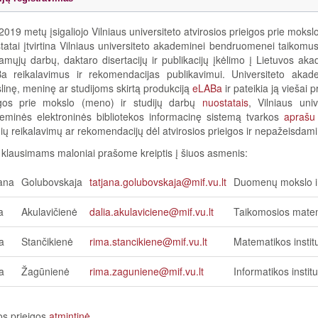
019 metų įsigaliojo Vilniaus universiteto atvirosios prieigos prie moksl
atai įtvirtina Vilniaus universiteto akademinei bendruomenei taikomus
amųjų darbų, daktaro disertacijų ir publikacijų įkėlimo į Lietuvos ak
a reikalavimus ir rekomendacijas publikavimui. Universiteto aka
inę, meninę ar studijoms skirtą produkciją
eLABa
ir pateikia ją viešai 
igos prie mokslo (meno) ir studijų darbų
nuostatais
, Vilniaus uni
eminės elektroninės bibliotekos informacinę sistemą tvarkos
aprašu
nių reikalavimų ar rekomendacijų dėl atvirosios prieigos ir nepažeisdami aut
 klausimams maloniai prašome kreiptis į šiuos asmenis:
ana
Golubovskaja
tatjana.golubovskaja@mif.vu.lt
Duomenų mokslo ir 
a
Akulavičienė
dalia.akulaviciene@mif.vu.lt
Taikomosios matema
a
Stančikienė
rima.stancikiene@mif.vu.lt
Matematikos instit
a
Žagūnienė
rima.zaguniene@mif.vu.lt
Informatikos instit
os prieigos
atmintinė
.