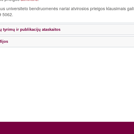
aus universiteto bendruomenės nariai atvirosios prieigos klausimais gali 
9 5062.
ų tyrimų ir publikacijų ataskaitos
ijos