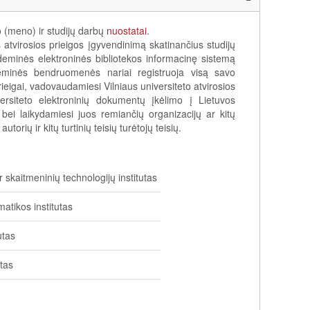
o (meno) ir studijų darbų
nuostatai
.
 atvirosios prieigos įgyvendinimą skatinančius studijų
ademinės elektroninės bibliotekos informacinę sistemą
deminės bendruomenės nariai registruoja visą savo
prieigai, vadovaudamiesi Vilniaus universiteto atvirosios
versiteto elektroninių dokumentų įkėlimo į Lietuvos
bei laikydamiesi juos remiančių organizacijų ar kitų
orių ir kitų turtinių teisių turėtojų teisių.
skaitmeninių technologijų institutas
tikos institutas
utas
utas