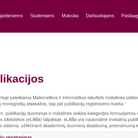
jantiesiems
Studentams
Mokslas
Darbuotojams
Paslaug
likacijos
riuje pateikiama Matematikos ir informatikos fakulteto mokslinės veiklo
ų monografijų ataskaitos, taip pat publikacijų registravimo tvarka.“
. publikacijų duomenys ir mokslinės veiklos kategorijos formuojamos r
s bibliotekos (eLABa) talpykloje. eLABa yra nacionalinė mokslinių publik
 sistema, užtikrinanti akademinių duomenų skaidrumą, prieinamumą i
ijų registravimas