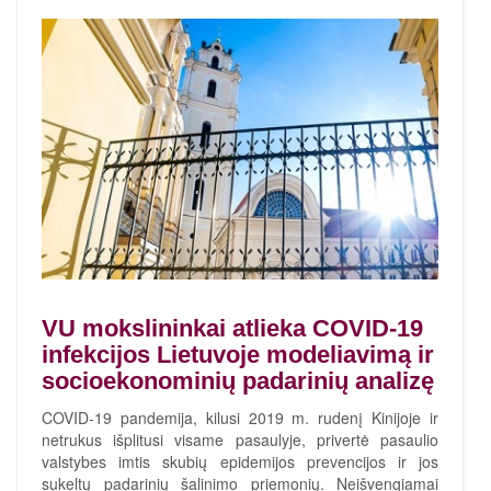
VU mokslininkai atlieka COVID-19
infekcijos Lietuvoje modeliavimą ir
socioekonominių padarinių analizę
COVID-19 pandemija, kilusi 2019 m. rudenį Kinijoje ir
netrukus išplitusi visame pasaulyje, privertė pasaulio
valstybes imtis skubių epidemijos prevencijos ir jos
sukeltų padarinių šalinimo priemonių. Neišvengiamai