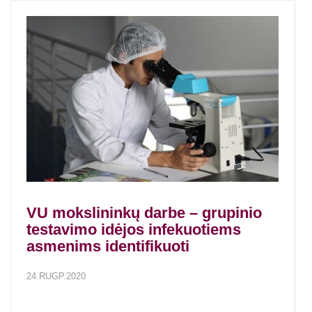
VU mokslininkų darbe – grupinio
testavimo idėjos infekuotiems
asmenims identifikuoti
24.RUGP.2020