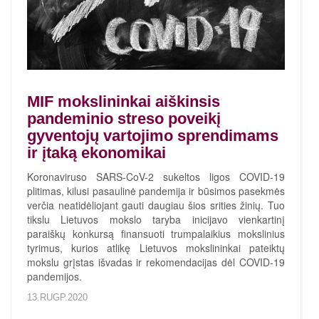
MIF mokslininkai aiškinsis
pandeminio streso poveikį
gyventojų vartojimo sprendimams
ir įtaką ekonomikai
Koronaviruso SARS-CoV-2 sukeltos ligos COVID-19
plitimas, kilusi pasaulinė pandemija ir būsimos pasekmės
verčia neatidėliojant gauti daugiau šios srities žinių. Tuo
tikslu Lietuvos mokslo taryba inicijavo vienkartinį
paraiškų konkursą finansuoti trumpalaikius mokslinius
tyrimus, kurios atlikę Lietuvos mokslininkai pateiktų
mokslu grįstas išvadas ir rekomendacijas dėl COVID-19
pandemijos.
13.RUGP.2020