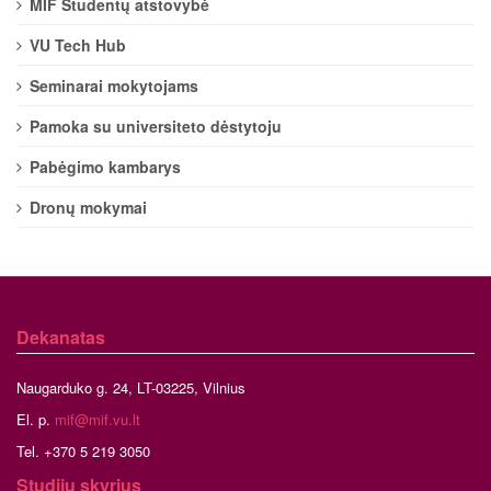
MIF Studentų atstovybė
VU Tech Hub
Seminarai mokytojams
Pamoka su universiteto dėstytoju
Pabėgimo kambarys
Dronų mokymai
Dekanatas
Naugarduko g. 24, LT-03225, Vilnius
El. p.
mif@mif.vu.lt
Tel. +370 5 219 3050
Studijų skyrius