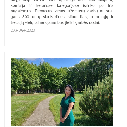
komisija ir keturiose kategorijose išrinko po tris
nugalėtojus. Pirmąsias vietas užėmusių darbų autoriai
gaus 300 eurų vienkartines stipendijas, o antrųjų ir
trečiųjų vietų laimėtojams bus įteikti garbės raštai.
20.RUGP.2020