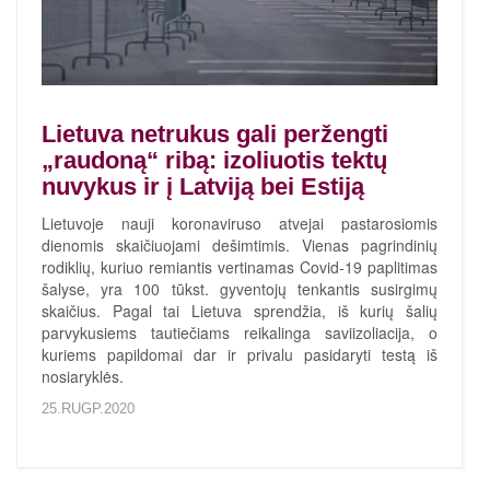
Lietuva netrukus gali peržengti
„raudoną“ ribą: izoliuotis tektų
nuvykus ir į Latviją bei Estiją
Lietuvoje nauji koronaviruso atvejai pastarosiomis
dienomis skaičiuojami dešimtimis. Vienas pagrindinių
rodiklių, kuriuo remiantis vertinamas Covid-19 paplitimas
šalyse, yra 100 tūkst. gyventojų tenkantis susirgimų
skaičius. Pagal tai Lietuva sprendžia, iš kurių šalių
parvykusiems tautiečiams reikalinga saviizoliacija, o
kuriems papildomai dar ir privalu pasidaryti testą iš
nosiaryklės.
25.RUGP.2020