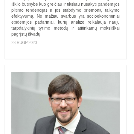
iškilo būtinybė kuo greičiau ir tiksliau nusakyti pandemijos
plitimo tendencijas ir jos stabdymo priemonių taikymo
efektyvumą. Ne mažiau svarbūs yra socioekonominiai
epidemijos padariniai, kurių analizė reikalauja naujų
tarpdalykinių tyrimo metodų ir atitinkamų moksliškai
pagrįstų išvadų.
28.RUGP.2020