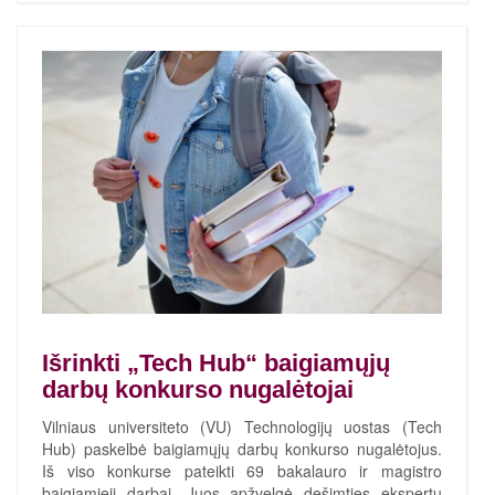
Išrinkti „Tech Hub“ baigiamųjų
darbų konkurso nugalėtojai
Vilniaus universiteto (VU) Technologijų uostas (Tech
Hub) paskelbė baigiamųjų darbų konkurso nugalėtojus.
Iš viso konkurse pateikti 69 bakalauro ir magistro
baigiamieji darbai. Juos apžvelgė dešimties ekspertų