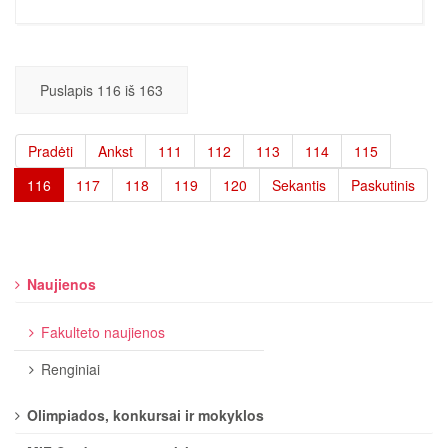
Puslapis 116 iš 163
Pradėti
Ankst
111
112
113
114
115
116
117
118
119
120
Sekantis
Paskutinis
Naujienos
Fakulteto naujienos
Renginiai
Olimpiados, konkursai ir mokyklos