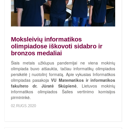
Moksleivių informatikos
olimpiadose iškovoti sidabro ir
bronzos medaliai
Šiais metais užklupus pandemijai ne viena mokinių
olimpiada buvo atšaukta, tačiau informatikų olimpiados
persikėlė į nuotolinį formatą. Apie vykusias Informatikos
olimpiadas pasakoja
VU Matematikos ir informatikos
fakulteto dr. Jūratė Skūpienė
, Lietuvos mokinių
informatikos olimpiados Šalies vertinimo komisijos
pirmininkė.
02.RUGS.2020