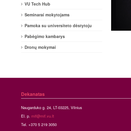
VU Tech Hub
Seminarai mokytojams
Pamoka su universiteto dėstytoju
Pabėgimo kambarys
Dronų mokymai
Dekanatas
Naugarduko g. 24, LT-03225, Vilnius
El. p.
mif@mif.vu.lt
Tel. +370 5 219 3050