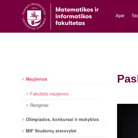
Apie
Sto
Pas
Naujienos
Fakulteto naujienos
Renginiai
Olimpiados, konkursai ir mokyklos
MIF Studentų atstovybė