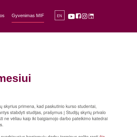
os
Gyvenimas MIF
EN
mesiui
jų skyrius primena, kad paskutinio kurso studentai,
antys stabdyti studijas, prašymus į Studijų skyrių privalo
kti
ne vėliau
kaip iki baigiamojo darbo pateikimo katedrai
s.
 svarbiausius bagiamųjų darbų terminus galite rasti
čia.