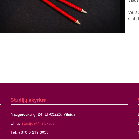
Vėlia
stab
Studijų skyrius
Naugarduko g. 24, LT-03225, Vilnius
El. p.
studijos@mif.vu.lt
Tel. +370 5 219 3055