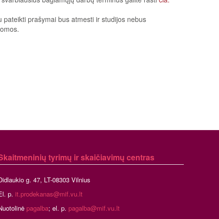
u pateikti prašymai bus atmesti ir studijos nebus
domos.
Skaitmeninių tyrimų ir skaičiavimų centras
Didlaukio g. 47, LT-08303 Vilnius
El. p.
it.prodekanas@mif.vu.lt
Nuotolinė
pagalba
; el. p.
pagalba@mif.vu.lt