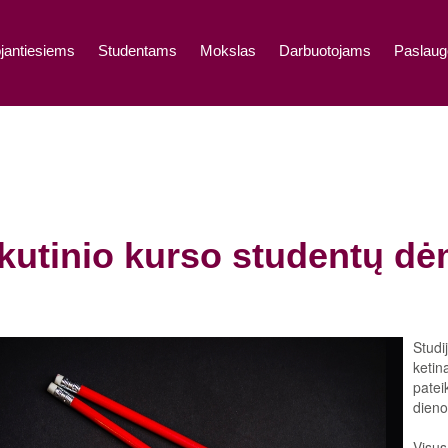
jantiesiems
Studentams
Mokslas
Darbuotojams
Paslaug
kutinio kurso studentų dė
Studi
ketin
patei
dieno
Visus