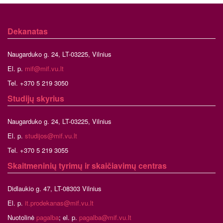
Dekanatas
Naugarduko g. 24, LT-03225, Vilnius
El. p.
mif@mif.vu.lt
Tel. +370 5 219 3050
Studijų skyrius
Naugarduko g. 24, LT-03225, Vilnius
El. p.
studijos@mif.vu.lt
Tel. +370 5 219 3055
Skaitmeninių tyrimų ir skaičiavimų centras
Didlaukio g. 47, LT-08303 Vilnius
El. p.
it.prodekanas@mif.vu.lt
Nuotolinė
pagalba
; el. p.
pagalba@mif.vu.lt