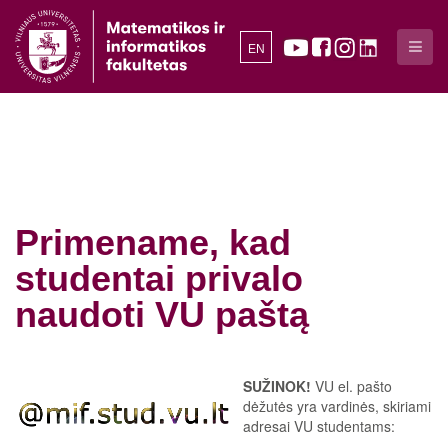
EN
Primename, kad
studentai privalo
naudoti VU paštą
SUŽINOK!
VU el. pašto
dėžutės yra vardinės, skiriami
adresai VU studentams: