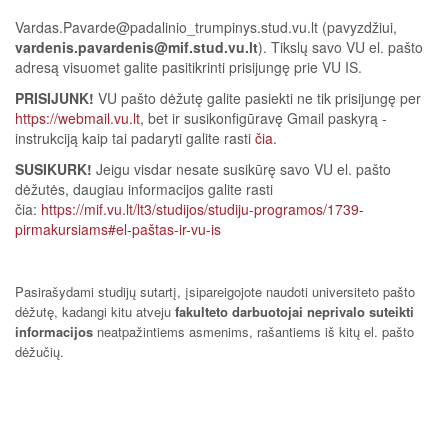
Vardas.Pavarde@padalinio_trumpinys.stud.vu.lt
(pavyzdžiui,
vardenis.pavardenis@mif.stud.vu.lt
). Tikslų savo VU el. pašto
adresą visuomet galite pasitikrinti prisijungę prie VU IS.
PRISIJUNK!
VU pašto dėžutę galite pasiekti ne tik prisijungę per
https://webmail.vu.lt
, bet ir susikonfigūravę Gmail paskyrą -
instrukciją kaip tai padaryti galite rasti
čia
.
SUSIKURK!
Jeigu visdar nesate susikūrę savo VU el. pašto
dėžutės, daugiau informacijos galite rasti
čia:
https://mif.vu.lt/lt3/studijos/studiju-programos/1739-
pirmakursiams#el-paštas-ir-vu-is
Pasirašydami studijų sutartį, įsipareigojote naudoti universiteto pašto
dėžutę, kadangi kitu atveju
fakulteto darbuotojai neprivalo suteikti
informacijos
neatpažintiems asmenims, rašantiems iš kitų el. pašto
dėžučių.