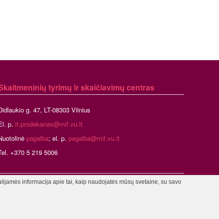
Skaitmeninių tyrimų ir skaičiavimų centras
Didlaukio g. 47, LT-08303 Vilnius
El. p.
it.prodekanas@mif.vu.lt
Nuotolinė
pagalba
; el. p.
pagalba@mif.vu.lt
Tel. +370 5 219 5006
alijamės informacija apie tai, kaip naudojatės mūsų svetaine, su savo
stratorius