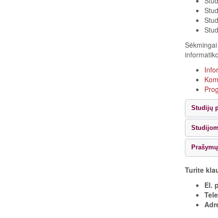
Stud
Stud
Stud
Stud
Sėkminga
informatik
Info
Komp
Pro
Studijų 
Studijo
Prašymų 
Turite kla
El. 
Tel
Adr