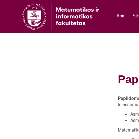
Apie
Sto
Pap
Papildomo
tolesnėms 
Asme
Asme
Matematiko