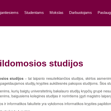
jantiesiems
Studentams
Mokslas
Darbuotojams
Paslaug
ildomosios studijos
sios studijos
– tai laipsnio nesuteikiančios studijos, skirtos asmen
pageidaujamos studijų krypties aukštesnės pakopos studijoms. Šios s
nims, kurių baigtų universitetinių bakalauro studijų krypčių grupė nesu
nims, baigusiems kolegines studijas ir norintiems įgyti magistro laipsnį
s ir informatikos fakultete yra vykdomos informatikos krypties papildom