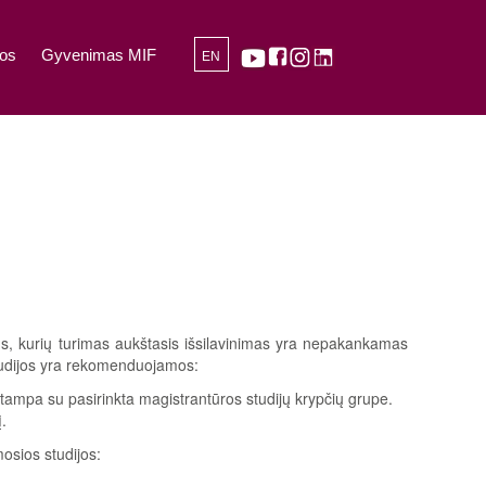
os
Gyvenimas MIF
EN
ims, kurių turimas aukštasis išsilavinimas yra nepakankamas
tudijos yra rekomenduojamos:
tampa su pasirinkta magistrantūros studijų krypčių grupe.
.
osios studijos: