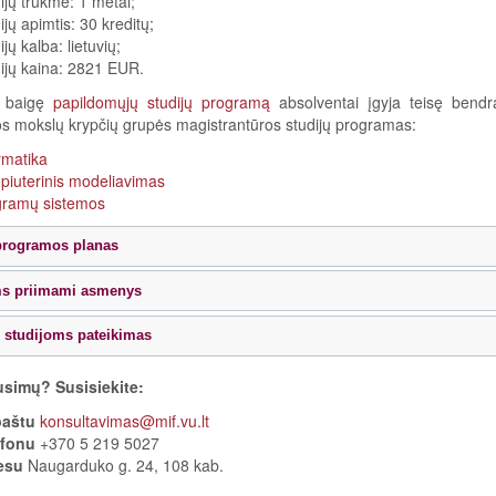
ijų trukmė: 1 metai;
ijų apimtis: 30 kreditų;
ijų kalba: lietuvių;
ijų kaina: 2821 EUR.
i baigę
papildomųjų studijų programą
absolventai įgyja teisę bendra
os mokslų krypčių grupės magistrantūros studijų programas:
rmatika
iuterinis modeliavimas
gramų sistemos
programos planas
ms priimami asmenys
studijoms pateikimas
usimų? Susisiekite:
paštu
konsultavimas@mif.vu.lt
efonu
+370 5 219 5027
esu
Naugarduko g. 24, 108 kab.