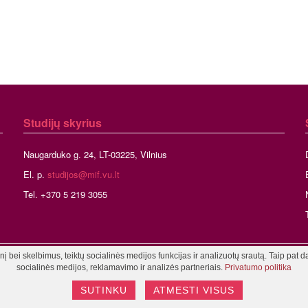
Studijų skyrius
Naugarduko g. 24, LT-03225, Vilnius
El. p.
studijos@mif.vu.lt
Tel. +370 5 219 3055
 bei skelbimus, teiktų socialinės medijos funkcijas ir analizuotų srautą. Taip pat d
niaus universitetas, Matematikos ir informatikos fakultetas
Tinklalapio admini
socialinės medijos, reklamavimo ir analizės partneriais.
Privatumo politika
SUTINKU
ATMESTI VISUS