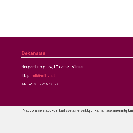
Dekanatas
Naugarduko g. 24, LT-03225, Vilnius
El. p.
mif@mif.vu.lt
Tel. +370 5 219 3050
Naudojame slapukus, kad svetainė veiktų tinkamai, suasmenintų turinį
©2026 Vil