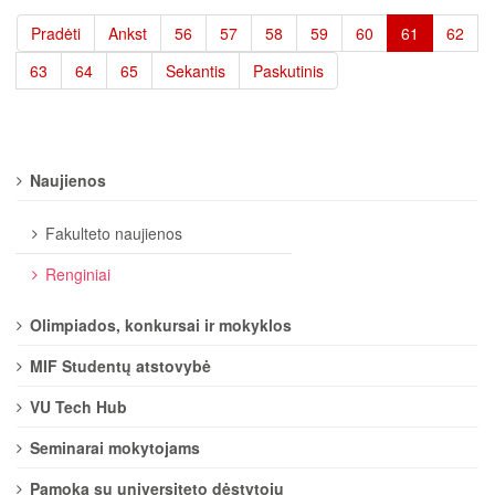
Pradėti
Ankst
56
57
58
59
60
61
62
63
64
65
Sekantis
Paskutinis
Naujienos
Fakulteto naujienos
Renginiai
Olimpiados, konkursai ir mokyklos
MIF Studentų atstovybė
VU Tech Hub
Seminarai mokytojams
Pamoka su universiteto dėstytoju