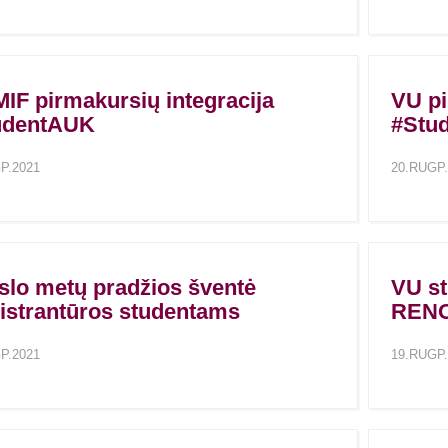
IF pirmakursių integracija
VU pi
udentAUK
#Stu
P.2021
20.RUGP.
lo metų pradžios šventė
VU st
istrantūros studentams
RENO
P.2021
19.RUGP.