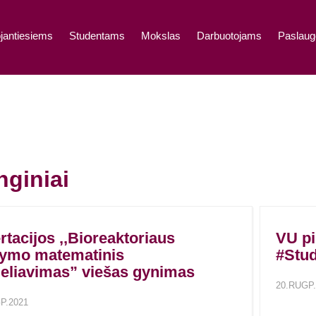
jantiesiems
Studentams
Mokslas
Darbuotojams
Paslaug
nginiai
rtacijos ,,Bioreaktoriaus
VU pi
dymo matematinis
#Stu
eliavimas” viešas gynimas
20.RUGP.
P.2021