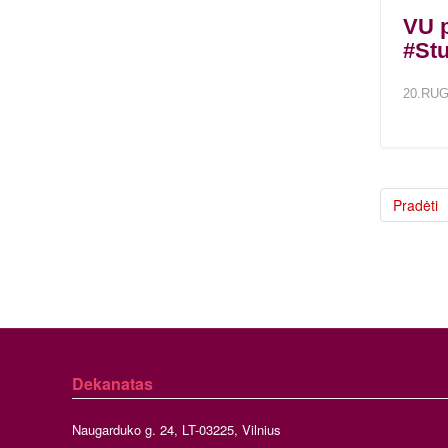
VU p
#St
20.RUG
Pradėti
Dekanatas
Naugarduko g. 24, LT-03225, Vilnius