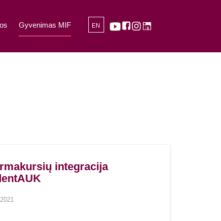
os
Gyvenimas MIF
EN
rmakursių integracija
dentAUK
2021