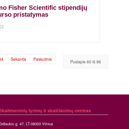
o Fisher Scientific stipendijų
rso pristatymas
021
64
Sekantis
Paskutinis
Puslapis 60 iš 86
Skaitmeninių tyrimų ir skaičiavimų centras
Didlaukio g. 47, LT-08303 Vilnius