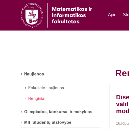
Apie
Sto
Re
Naujienos
Fakulteto naujienos
Dise
Renginiai
val
mod
Olimpiados, konkursai ir mokyklos
MIF Studentų atstovybė
16.RUG