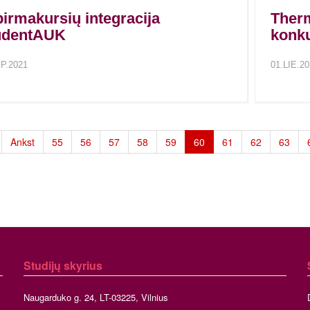
irmakursių integracija
Therm
udentAUK
konku
P.2021
01.LIE.2
Ankst
55
56
57
58
59
60
61
62
63
Studijų skyrius
Naugarduko g. 24, LT-03225, Vilnius