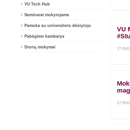
VU Tech Hub
Seminarai mokytojams
Pamoka su universiteto dėstytoju
VU M
#St
Pabėgimo kambarys
Dronų mokymai
27.RUG
Moks
mag
27.RUG