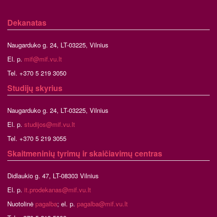
Dekanatas
Naugarduko g. 24, LT-03225, Vilnius
El. p.
mif@mif.vu.lt
Tel. +370 5 219 3050
Studijų skyrius
Naugarduko g. 24, LT-03225, Vilnius
El. p.
studijos@mif.vu.lt
Tel. +370 5 219 3055
Skaitmeninių tyrimų ir skaičiavimų centras
Didlaukio g. 47, LT-08303 Vilnius
El. p.
it.prodekanas@mif.vu.lt
Nuotolinė
pagalba
; el. p.
pagalba@mif.vu.lt