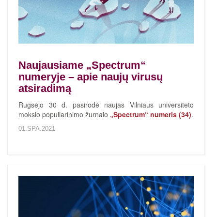
Naujausiame „Spectrum“
numeryje – apie naujų virusų
atsiradimą
Rugsėjo 30 d. pasirodė naujas Vilniaus universiteto
mokslo populiarinimo žurnalo
„Spectrum“ numeris (3
4)
.
01.SPA.2021