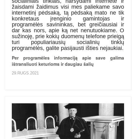
socialiniais tinklais, naršydami internete ir
žaisdami žaidimus visi mes paliekame savo
internetinį pėdsaką, tą pėdsaką mato ne tik
konkretaus įrenginio gamintojas ir
programėlės savininkas, bet greičiausiai ir
dar kas nors, apie ką net nenutuokiame. O
sužinoję, prie kokių duomenų telefone prieigą
turi populiariausių socialinių tinklų
programėlės, galite pasijausti išties nejaukiai.
Per programėles informaciją apie save galima
ištransliuoti keturioms ir daugiau šalių
29.RUGS.2021