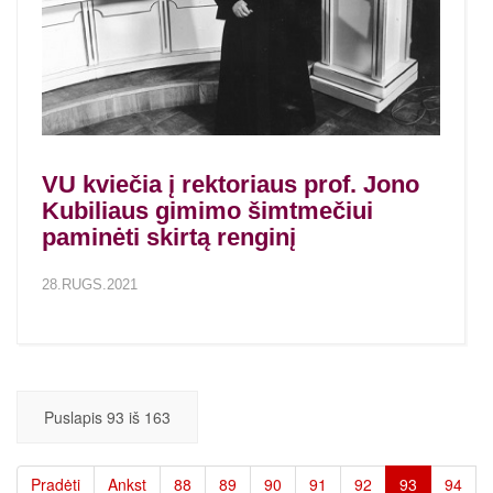
VU kviečia į rektoriaus prof. Jono
Kubiliaus gimimo šimtmečiui
paminėti skirtą renginį
28.RUGS.2021
Puslapis 93 iš 163
Pradėti
Ankst
88
89
90
91
92
93
94