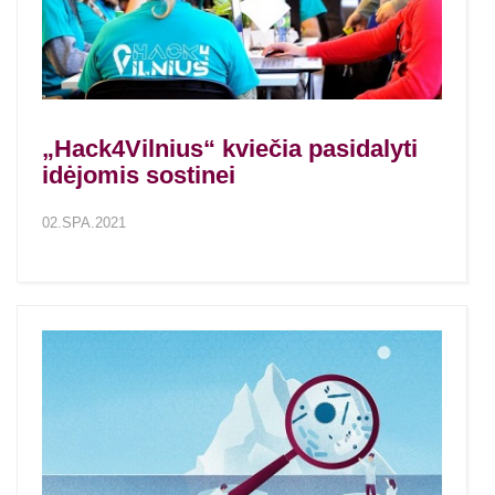
„Hack4Vilnius“ kviečia pasidalyti
idėjomis sostinei
02.SPA.2021