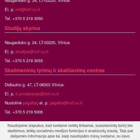
Naugarduko g. 24, LT-03225, Vilnius
El. p.
mif@mif.vu.lt
Tel. +370 5 219 3050
Studijų skyrius
Naugarduko g. 24, LT-03225, Vilnius
El. p.
studijos@mif.vu.lt
Tel. +370 5 219 3055
Skaitmeninių tyrimų ir skaičiavimų centras
Didlaukio g. 47, LT-08303 Vilnius
El. p.
it.prodekanas@mif.vu.lt
Nuotolinė
pagalba
; el. p.
pagalba@mif.vu.lt
Tel. +370 5 219 5006
Naudojame slapukus, kad svetainė veiktų tinkamai, suasmenintų turinį bei
skelbimus, teiktų socialinės medijos funkcijas ir analizuotų srautą. Taip pat
©2026 Vilniaus universitetas, Matematikos ir informatikos fakultetas
dalijamės informacija apie tai, kaip naudojatės mūsų svetaine, su savo