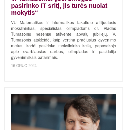
pasirinko IT sritį, jis turės nuolat
mokytis“
VU Matematikos ir informatikos fakulteto afilijuotasis
mokslininkas, specialistas olimpiadoms dr. Vladas
Tumasonis neseniai atšventė apvalų jubiliejų. V.
Tumasonis atskleidė, kaip vertina praėjusius gyvenimo
metus, kodėl pasirinko mokslininko kelią, papasakojo
apie svarbiausius darbus, olimpiadas ir pasidalijo
gyvenimiškais patarimais.
16.GRUO.2024