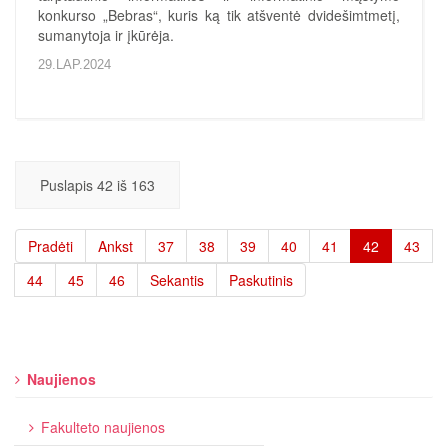
konkurso „Bebras“, kuris ką tik atšventė dvidešimtmetį,
sumanytoja ir įkūrėja.
29.LAP.2024
Puslapis 42 iš 163
Pradėti
Ankst
37
38
39
40
41
42
43
44
45
46
Sekantis
Paskutinis
Naujienos
Fakulteto naujienos