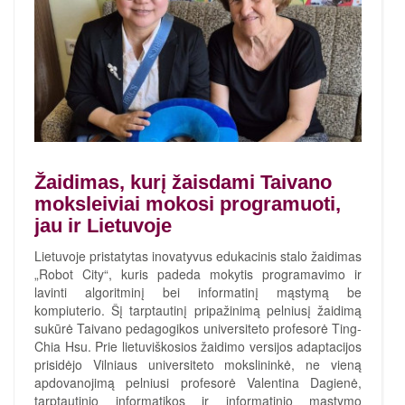
Žaidimas, kurį žaisdami Taivano
moksleiviai mokosi programuoti,
jau ir Lietuvoje
Lietuvoje pristatytas inovatyvus edukacinis stalo žaidimas
„Robot City“, kuris padeda mokytis programavimo ir
lavinti algoritminį bei informatinį mąstymą be
kompiuterio. Šį tarptautinį pripažinimą pelniusį žaidimą
sukūrė Taivano pedagogikos universiteto profesorė Ting-
Chia Hsu. Prie lietuviškosios žaidimo versijos adaptacijos
prisidėjo Vilniaus universiteto mokslininkė, ne vieną
apdovanojimą pelniusi profesorė Valentina Dagienė,
tarptautinio informatikos ir informatinio mąstymo