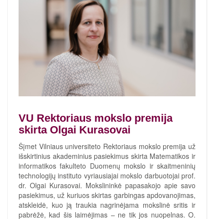
VU Rektoriaus mokslo premija
skirta Olgai Kurasovai
Šįmet Vilniaus universiteto Rektoriaus mokslo premija už
išskirtinius akademinius pasiekimus skirta Matematikos ir
informatikos fakulteto Duomenų mokslo ir skaitmeninių
technologijų instituto vyriausiajai mokslo darbuotojai prof.
dr. Olgai Kurasovai. Mokslininkė papasakojo apie savo
pasiekimus, už kuriuos skirtas garbingas apdovanojimas,
atskleidė, kuo ją traukia nagrinėjama mokslinė sritis ir
pabrėžė, kad šis laimėjimas – ne tik jos nuopelnas. O.