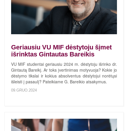
Geriausiu VU MIF dėstytoju šįmet
išrinktas Gintautas Bareikis
VU MIF studentai geriausiu 2024 m. dėstytoju išrinko dr.
Gintautą Bareikį. Ar toks įvertinimas motyvuoja? Kokie jo
dėstymo tikslai ir kokius absolventus dėstytojui norėtųsi
išleisti į pasaulį? Pateikiame G. Bareikio atsakymus.
09.GRUO.2024