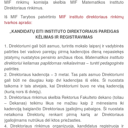
MIF rinkimų komisija skelbia MIF Matematikos instituto
Direktoriaus rinkimus.
Iš MIF Tarybos patvirtinto
MIF instituto direktoriaus rinkimų
tvarkos aprašo:
„KANDIDATŲ EITI INSTITUTO DIREKTORIAUS PAREIGAS
KĖLIMAS IR REGISTRAVIMAS
1. Direktoriumi gali būti asmuo, turintis mokslo laipsnį ir vadybinės
patirties bei vadovo pareigų pirmą kadencijos dieną nepasiekęs
įstatymų nustatytos pensinio amžiaus ribos.
Matematikos instituto
direktoriui keliamas papildomas reikalavimas – turėti pedagoginės
patirties.
2. Direktoriaus kadencija – 3 metai. Tas pats asmuo Direktoriumi
gali būti ne daugiau kaip dvi kadencijas iš eilės. Ši nuostata
taikoma ir tais atvejais, kai Direktoriumi buvo ne visą kadenciją
(kurią nors iš dviejų).
3. Direktoriaus rinkimus skelbia Rektorius Fakulteto dekano (toliau
– Dekanas) teikimu likus ne mažiau kaip 2 mėnesiams iki
kadenciją baigiančio Direktoriaus įgaliojimų pabaigos. Ši nuostata
netaikoma Direktorių renkant pirmą kartą ar Direktoriaus
įgaliojimams nutrūkus dėl kitos priežasties.
4. Direktoriaus rinkimus organizuoja, kandidatus registruoja ir