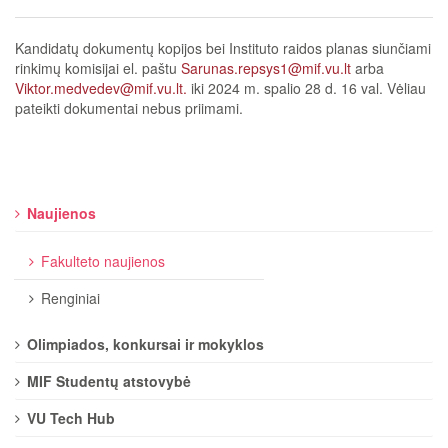
Kandidatų dokumentų kopijos bei Instituto raidos planas siunčiami
rinkimų komisijai el. paštu
Sarunas.repsys1@mif.vu.lt
arba
Viktor.medvedev@mif.vu.lt
.
iki 2024 m. spalio 28 d. 16 val. Vėliau
pateikti dokumentai nebus priimami.
Naujienos
Fakulteto naujienos
Renginiai
Olimpiados, konkursai ir mokyklos
MIF Studentų atstovybė
VU Tech Hub