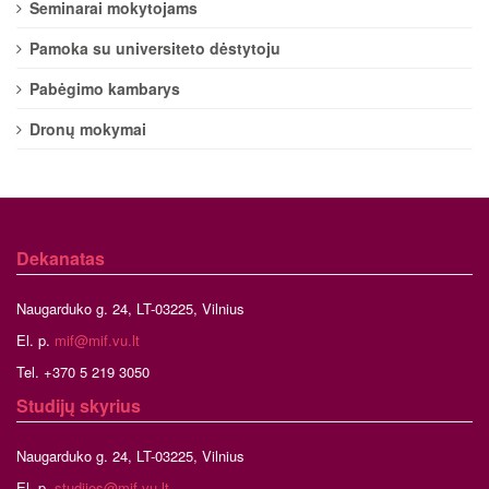
Seminarai mokytojams
Pamoka su universiteto dėstytoju
Pabėgimo kambarys
Dronų mokymai
Dekanatas
Naugarduko g. 24, LT-03225, Vilnius
El. p.
mif@mif.vu.lt
Tel. +370 5 219 3050
Studijų skyrius
Naugarduko g. 24, LT-03225, Vilnius
El. p.
studijos@mif.vu.lt