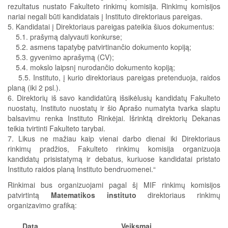
rezultatus nustato Fakulteto rinkimų komisija. Rinkimų komisijos
nariai negali būti kandidatais į Instituto direktoriaus pareigas.
5. Kandidatai į Direktoriaus pareigas pateikia šiuos dokumentus:
5.1. prašymą dalyvauti konkurse;
5.2. asmens tapatybę patvirtinančio dokumento kopiją;
5.3. gyvenimo aprašymą (CV);
5.4. mokslo laipsnį nurodančio dokumento kopiją;
5.5. Instituto, į kurio direktoriaus pareigas pretenduoja, raidos
planą (iki 2 psl.).
6. Direktorių iš savo kandidatūrą išsikėlusių kandidatų Fakulteto
nuostatų, Instituto nuostatų ir šio Aprašo numatyta tvarka slaptu
balsavimu renka Instituto Rinkėjai. Išrinktą direktorių Dekanas
teikia tvirtinti Fakulteto tarybai.
7. Likus ne mažiau kaip vienai darbo dienai iki Direktoriaus
rinkimų pradžios, Fakulteto rinkimų komisija organizuoja
kandidatų prisistatymą ir debatus, kuriuose kandidatai pristato
Instituto raidos planą Instituto bendruomenei.“
Rinkimai bus organizuojami pagal šį MIF rinkimų komisijos
patvirtintą
Matematikos instituto
direktoriaus rinkimų
organizavimo grafiką:
Data
Veiksmai