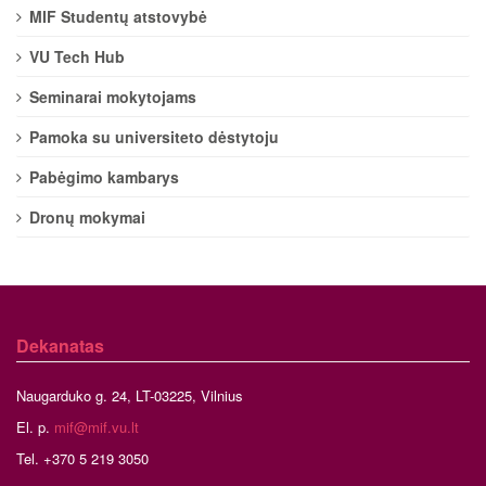
MIF Studentų atstovybė
VU Tech Hub
Seminarai mokytojams
Pamoka su universiteto dėstytoju
Pabėgimo kambarys
Dronų mokymai
Dekanatas
Naugarduko g. 24, LT-03225, Vilnius
El. p.
mif@mif.vu.lt
Tel. +370 5 219 3050