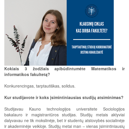
Kokiais 3 žodžiais apibūdintumėte Matematikos ir
informatikos fakultetą?
Konkurencingas, tarptautiškas, solidus.
Kur studijavote ir koks įsimintiniausias studijų atsiminimas?
Studijavau Kauno technologijos universitete Sociologijos
bakalauro ir magistrantūros studijas. Studijų metais aktyviai
dalyvavau ne tik mokslinėje, bet ir studentų atstovybės socialinėje
ir akademinėje veikloje. Studijų metai man – vienas įsimintiniausių