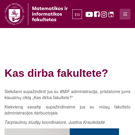
EN
Kas dirba fakultete?
Siekdami supažindinti jus su #MIF administracija, pristatome jums
klausimų ciklą „Kas dirba fakultete?“
Kiekvieną savaitę supažindinsime jus su mūsų fakulteto
administracijos darbuotojais.
Tarptautinių studijų koordinatorė, Justina Krauledaitė