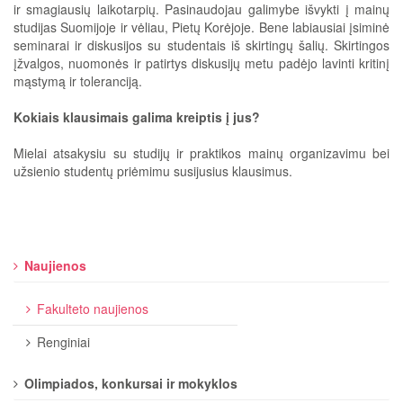
ir smagiausių laikotarpių. Pasinaudojau galimybe išvykti į mainų
studijas Suomijoje ir vėliau, Pietų Korėjoje. Bene labiausiai įsiminė
seminarai ir diskusijos su studentais iš skirtingų šalių. Skirtingos
įžvalgos, nuomonės ir patirtys diskusijų metu padėjo lavinti kritinį
mąstymą ir toleranciją.
Kokiais klausimais galima kreiptis į jus?
Mielai atsakysiu su studijų ir praktikos mainų organizavimu bei
užsienio studentų priėmimu susijusius klausimus.
Naujienos
Fakulteto naujienos
Renginiai
Olimpiados, konkursai ir mokyklos