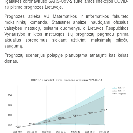
ilgalaikės koronaviruso SARS-CoV-2 sukeliamos infekcijos COVID-
19 plitimo prognozės Lietuvoje.
Prognozes atlieka VU Matematikos ir informatikos fakulteto
mokslininkų komanda. Statistinei analizei naudojami oficialūs
valstybės institucijų teikiami duomenys, o Lietuvos Respublikos
Vyriausybė ir kitos institucijos šių prognozių pagrindu priima
aktualius sprendimus siekiant užtikrinti maksimalų piliečių
saugumą.
Prognozių scenarijus polapyje planuojama atnaujinti kas kelias
dienas.