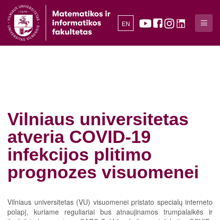
EN
Vilniaus universitetas
atveria COVID-19
infekcijos plitimo
prognozes visuomenei
Vilniaus universitetas (VU) visuomenei pristato specialų interneto
polapį, kuriame reguliariai bus atnaujinamos trumpalaikės ir