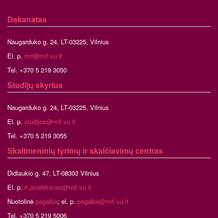
Dekanatas
Naugarduko g. 24, LT-03225, Vilnius
El. p.
mif@mif.vu.lt
Tel. +370 5 219 3050
Studijų skyrius
Naugarduko g. 24, LT-03225, Vilnius
El. p.
studijos@mif.vu.lt
Tel. +370 5 219 3055
Skaitmeninių tyrimų ir skaičiavimų centras
Didlaukio g. 47, LT-08303 Vilnius
El. p.
it.prodekanas@mif.vu.lt
Nuotolinė
pagalba
; el. p.
pagalba@mif.vu.lt
Tel. +370 5 219 5006