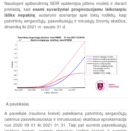
Naudojant apibendrintą SEIR epidemijos plitimo modelį ir darant
prielaidą, kad
esami suvaržymai prognozuojamu laikotarpiu
išliks nepakitę
, sudaromi scenarijai apie tokių rodiklių, kaip
patvirtintų sergančiųjų, pasveikusiųjų ir mirusiųjų žmonių skaičius,
dinamiką iki 2021 m. sausio 31 d.
A paveikslas
A paveiksle (raudona kreivė) pateikiama patvirtintų sergančiųjų
(atėmus pasveikusiuosius ir mirusiuosius) skaičiaus aproksimacija
nuo 2020 09 01 iki 2021 01 31. Taip pat suminis pasveikusiųjų
(mėlyna kreivė), suminis sirgusiųjų (rožinė kreivė) ir suminis