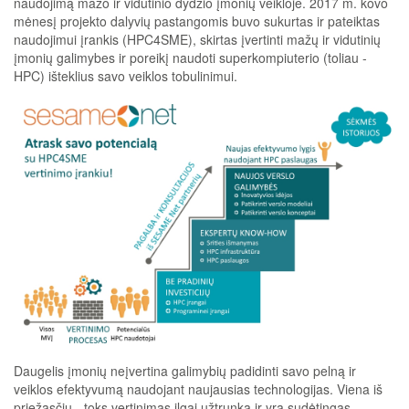
naudojimą mažo ir vidutinio dydžio įmonių veikloje. 2017 m. kovo
mėnesį projekto dalyvių pastangomis buvo sukurtas ir pateiktas
naudojimui įrankis (HPC4SME), skirtas įvertinti mažų ir vidutinių
įmonių galimybes ir poreikį naudoti superkompiuterio (toliau -
HPC) išteklius savo veiklos tobulinimui.
Daugelis įmonių neįvertina galimybių padidinti savo pelną ir
veiklos efektyvumą naudojant naujausias technologijas. Viena iš
priežasčių - toks vertinimas ilgai užtrunka ir yra sudėtingas