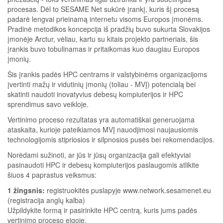
procesas. Dėl to SESAME Net sukūrė įrankį, kuris šį procesą
padarė lengvai prieinamą internetu visoms Europos įmonėms.
Pradinė metodikos koncepcija iš pradžių buvo sukurta Slovakijos
įmonėje Arctur, vėliau, kartu su kitais projekto partneriais, šis
įrankis buvo tobulinamas ir pritaikomas kuo daugiau Europos
įmonių.
Šis įrankis padės HPC centrams ir valstybinėms organizacijoms
įvertinti mažų ir vidutinių įmonių (toliau - MVĮ) potencialą bei
skatinti naudoti inovatyvius debesų kompiuterijos ir HPC
sprendimus savo veikloje.
Vertinimo proceso rezultatas yra automatiškai generuojama
ataskaita, kurioje pateikiamos MVĮ nauodjimosi naujausiomis
technologijomis stipriosios ir silpnosios pusės bei rekomendacijos.
Norėdami sužinoti, ar jūs ir jūsų organizacija gali efektyviai
pasinaudoti HPC ir debesų kompiuterijos paslaugomis atlikite
šiuos 4 paprastus veiksmus:
1 žingsnis:
registruokitės puslapyje www.network.sesamenet.eu
(registracija anglų kalba)
Užpildykite formą ir pasirinkite HPC centrą, kuris jums padės
vertinimo proceso eigoje.