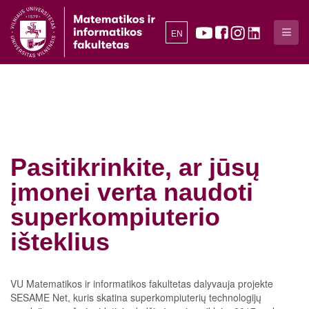
EN
Pasitikrinkite, ar jūsų
įmonei verta naudoti
superkompiuterio
išteklius
VU Matematikos ir informatikos fakultetas dalyvauja projekte
SESAME Net, kuris skatina superkompiuterių technologijų