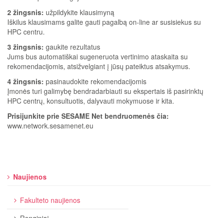
2 žingsnis:
užpildykite klausimyną
Iškilus klausimams galite gauti pagalbą on-line ar susisiekus su
HPC centru.
3 žingsnis:
gaukite rezultatus
Jums bus automatiškai sugeneruota vertinimo ataskaita su
rekomendacijomis, atsižvelgiant į jūsų pateiktus atsakymus.
4 žingsnis:
pasinaudokite rekomendacijomis
Įmonės turi galimybę bendradarbiauti su ekspertais iš pasirinktų
HPC centrų, konsultuotis, dalyvauti mokymuose ir kita.
Prisijunkite prie SESAME Net bendruomenės čia:
www.network.sesamenet.eu
Naujienos
Fakulteto naujienos
Renginiai