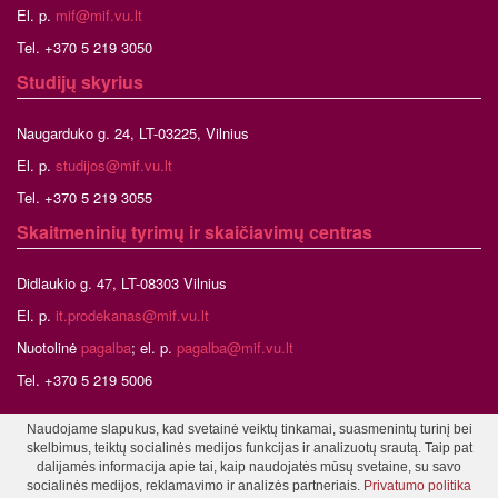
El. p.
mif@mif.vu.lt
Tel. +370 5 219 3050
Studijų skyrius
Naugarduko g. 24, LT-03225, Vilnius
El. p.
studijos@mif.vu.lt
Tel. +370 5 219 3055
Skaitmeninių tyrimų ir skaičiavimų centras
Didlaukio g. 47, LT-08303 Vilnius
El. p.
it.prodekanas@mif.vu.lt
Nuotolinė
pagalba
; el. p.
pagalba@mif.vu.lt
Tel. +370 5 219 5006
Naudojame slapukus, kad svetainė veiktų tinkamai, suasmenintų turinį bei
skelbimus, teiktų socialinės medijos funkcijas ir analizuotų srautą. Taip pat
©2026 Vilniaus universitetas, Matematikos ir informatikos fakultetas
dalijamės informacija apie tai, kaip naudojatės mūsų svetaine, su savo
Tinklalapio administratorius
socialinės medijos, reklamavimo ir analizės partneriais.
Privatumo politika