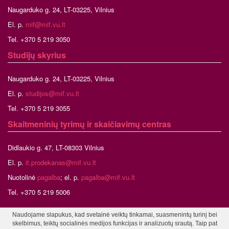
Naugarduko g. 24, LT-03225, Vilnius
El. p.
mif@mif.vu.lt
Tel. +370 5 219 3050
Studijų skyrius
Naugarduko g. 24, LT-03225, Vilnius
El. p.
studijos@mif.vu.lt
Tel. +370 5 219 3055
Skaitmeninių tyrimų ir skaičiavimų centras
Didlaukio g. 47, LT-08303 Vilnius
El. p.
it.prodekanas@mif.vu.lt
Nuotolinė
pagalba
; el. p.
pagalba@mif.vu.lt
Tel. +370 5 219 5006
Naudojame slapukus, kad svetainė veiktų tinkamai, suasmenintų turinį bei
skelbimus, teiktų socialinės medijos funkcijas ir analizuotų srautą. Taip pat