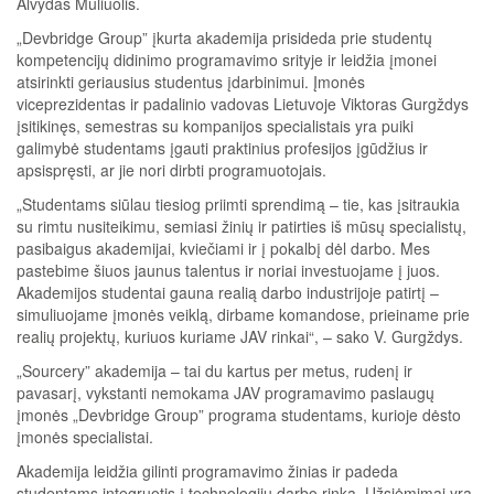
Alvydas Muliuolis.
„Devbridge Group” įkurta akademija prisideda prie studentų
kompetencijų didinimo programavimo srityje ir leidžia įmonei
atsirinkti geriausius studentus įdarbinimui. Įmonės
viceprezidentas ir padalinio vadovas Lietuvoje Viktoras Gurgždys
įsitikinęs, semestras su kompanijos specialistais yra puiki
galimybė studentams įgauti praktinius profesijos įgūdžius ir
apsispręsti, ar jie nori dirbti programuotojais.
„Studentams siūlau tiesiog priimti sprendimą – tie, kas įsitraukia
su rimtu nusiteikimu, semiasi žinių ir patirties iš mūsų specialistų,
pasibaigus akademijai, kviečiami ir į pokalbį dėl darbo. Mes
pastebime šiuos jaunus talentus ir noriai investuojame į juos.
Akademijos studentai gauna realią darbo industrijoje patirtį –
simuliuojame įmonės veiklą, dirbame komandose, prieiname prie
realių projektų, kuriuos kuriame JAV rinkai“, – sako V. Gurgždys.
„Sourcery” akademija – tai du kartus per metus, rudenį ir
pavasarį, vykstanti nemokama JAV programavimo paslaugų
įmonės „Devbridge Group” programa studentams, kurioje dėsto
įmonės specialistai.
Akademija leidžia gilinti programavimo žinias ir padeda
studentams integruotis į technologijų darbo rinką. Užsiėmimai yra