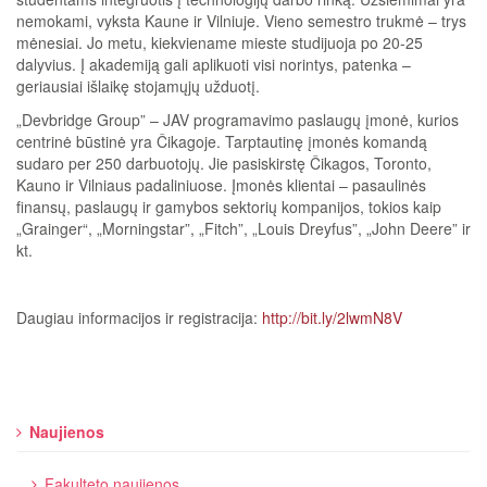
nemokami, vyksta Kaune ir Vilniuje. Vieno semestro trukmė – trys
mėnesiai. Jo metu, kiekviename mieste studijuoja po 20-25
dalyvius. Į akademiją gali aplikuoti visi norintys, patenka –
geriausiai išlaikę stojamųjų užduotį.
„Devbridge Group” – JAV programavimo paslaugų įmonė, kurios
centrinė būstinė yra Čikagoje. Tarptautinę įmonės komandą
sudaro per 250 darbuotojų. Jie pasiskirstę Čikagos, Toronto,
Kauno ir Vilniaus padaliniuose. Įmonės klientai – pasaulinės
finansų, paslaugų ir gamybos sektorių kompanijos, tokios kaip
„Grainger“, „Morningstar”, „Fitch”, „Louis Dreyfus”, „John Deere” ir
kt.
Daugiau informacijos ir registracija:
http://bit.ly/2lwmN8V
Naujienos
Fakulteto naujienos