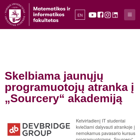
EN
Skelbiama jaunųjų
programuotojų atranka į
„Sourcery“ akademiją
Ketvirtadienį IT studentai
kviečiami dalyvauti atrankoje į
nemokamus pavasario kursus
programuotojams „Sourcery”