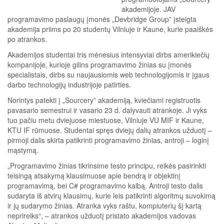
akademijoje. JAV
programavimo paslaugų įmonės „Devbridge Group” įsteigta
akademija priims po 20 studentų Vilniuje ir Kaune, kurie paaiškės
po atrankos.
Akademijos studentai tris mėnesius intensyviai dirbs amerikiečių
kompanijoje, kurioje gilins programavimo žinias su įmonės
specialistais, dirbs su naujausiomis web technologijomis ir įgaus
darbo technologijų industrijoje patirties.
Norintys patekti į „Sourcery” akademiją, kviečiami registruotis
pavasario semestrui ir vasario 23 d. dalyvauti atrankoje. Ji vyks
tuo pačiu metu dviejuose miestuose, Vilniuje VU MIF ir Kaune,
KTU IF rūmuose. Studentai spręs dviejų dalių atrankos užduotį –
pirmoji dalis skirta patikrinti programavimo žinias, antroji – loginį
mąstymą.
„Programavimo žinias tikrinsime testo principu, reikės pasirinkti
teisingą atsakymą klausimuose apie bendrą ir objektinį
programavimą, bei C# programavimo kalbą. Antroji testo dalis
sudaryta iš atvirų klausimų, kurie leis patikrinti algoritmų suvokimą
ir jų sudarymo žinias. Atranka vyks raštu, kompiuterių šį kartą
neprireiks“, – atrankos užduotį pristato akademijos vadovas