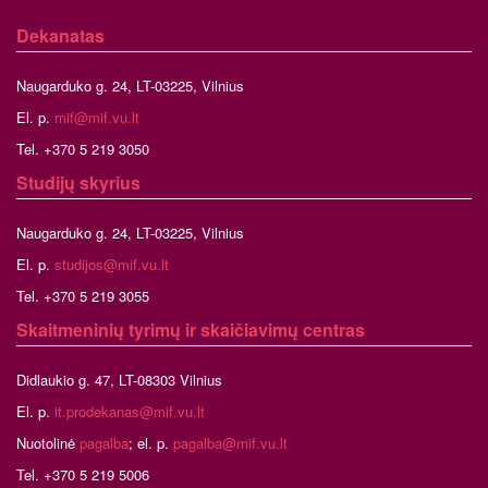
Dekanatas
Naugarduko g. 24, LT-03225, Vilnius
El. p.
mif@mif.vu.lt
Tel. +370 5 219 3050
Studijų skyrius
Naugarduko g. 24, LT-03225, Vilnius
El. p.
studijos@mif.vu.lt
Tel. +370 5 219 3055
Skaitmeninių tyrimų ir skaičiavimų centras
Didlaukio g. 47, LT-08303 Vilnius
El. p.
it.prodekanas@mif.vu.lt
Nuotolinė
pagalba
; el. p.
pagalba@mif.vu.lt
Tel. +370 5 219 5006