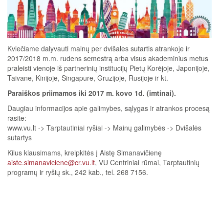
Kviečiame dalyvauti mainų per dvišales sutartis atrankoje ir
2017/2018 m.m. rudens semestrą arba visus akademinius metus
praleisti vienoje iš partnerinių institucijų Pietų Korėjoje, Japonijoje,
Taivane, Kinijoje, Singapūre, Gruzijoje, Rusijoje ir kt.
Paraiškos priimamos iki 2017 m. kovo 1d. (imtinai).
Daugiau informacijos apie galimybes, sąlygas ir atrankos procesą
rasite:
www.vu.lt -> Tarptautiniai ryšiai -> Mainų galimybės -> Dvišalės
sutartys
Kilus klausimams, kreipkitės į Aistę Simanavičienę
aiste.simanaviciene@cr.vu.lt
, VU Centriniai rūmai, Tarptautinių
programų ir ryšių sk., 242 kab., tel. 268 7156.