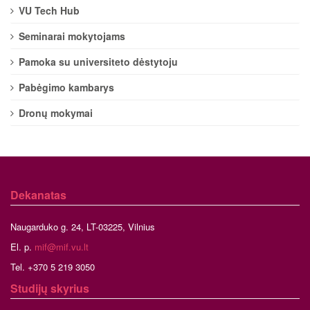
VU Tech Hub
Seminarai mokytojams
Pamoka su universiteto dėstytoju
Pabėgimo kambarys
Dronų mokymai
Dekanatas
Naugarduko g. 24, LT-03225, Vilnius
El. p.
mif@mif.vu.lt
Tel. +370 5 219 3050
Studijų skyrius