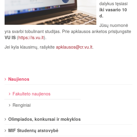
dalykus tęsiasi
iki vasario 10
d.
Jūsų nuomonė
yra svarbi tobulinant studijas. Prie apklausos anketos prisijungsite
VU IS
(
https://is.vu.lt
).
Jei kyla klausimų, rašykite
apklausos@cr.vu.lt
.
Naujienos
Fakulteto naujienos
Renginiai
Olimpiados, konkursai ir mokyklos
MIF Studentų atstovybė