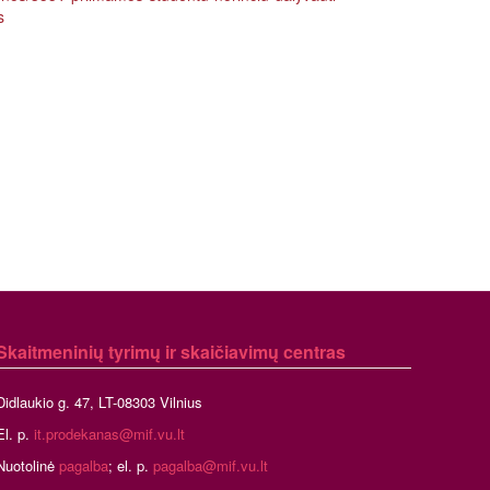
s
Skaitmeninių tyrimų ir skaičiavimų centras
Didlaukio g. 47, LT-08303 Vilnius
El. p.
it.prodekanas@mif.vu.lt
Nuotolinė
pagalba
; el. p.
pagalba@mif.vu.lt