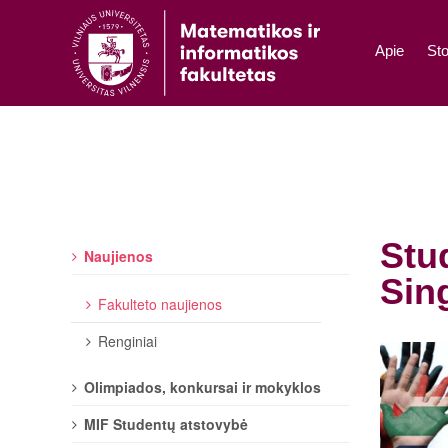
Apie
Sto
Stu
Naujienos
Sin
Fakulteto naujienos
Renginiai
Olimpiados, konkursai ir mokyklos
MIF Studentų atstovybė