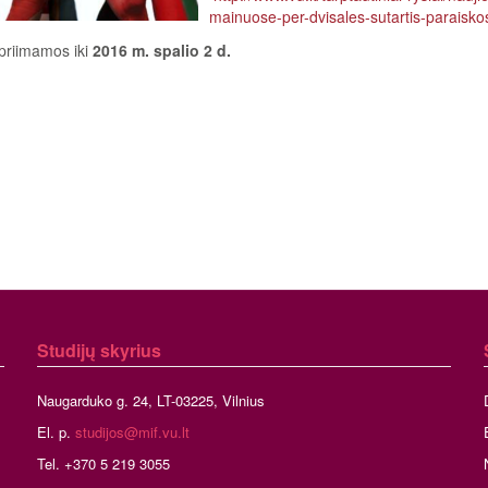
mainuose-per-dvisales-sutartis-paraisko
priimamos iki
2016 m. spalio 2 d.
Studijų skyrius
Naugarduko g. 24, LT-03225, Vilnius
El. p.
studijos@mif.vu.lt
Tel. +370 5 219 3055