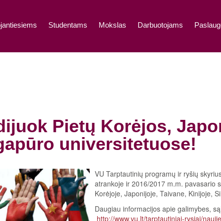
jantiesiems
Studentams
Mokslas
Darbuotojams
Paslaug
dijuok Pietų Korėjos, Japon
gapūro universitetuose!
VU Tarptautinių programų ir ryšių skyrius
atrankoje ir 2016/2017 m.m. pavasario sem
Korėjoje, Japonijoje, Taivane, Kinijoje, Si
Daugiau informacijos apie galimybes, sąl
http://www.vu.lt/tarptautiniai-rysiai/na