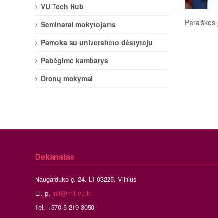
VU Tech Hub
Paraiškos 
Seminarai mokytojams
Pamoka su universiteto dėstytoju
Pabėgimo kambarys
Dronų mokymai
Dekanatas
Naugarduko g. 24, LT-03225, Vilnius
El. p.
mif@mif.vu.lt
Tel. +370 5 219 3050