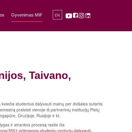
os
Gyvenimas MIF
EN
ijos, Taivano,
 kviečia studentus dalyvauti mainų per dvišales sutartis
estrą praleisti vienoje iš partnerinių institucijų Pietų
ngapūre, Gruzijoje, Rusijoje ir kt.
ygas ir atrankos procesą rasite čia
ujienos/3551-priimamos-studentu-norinciu-dalyvauti-