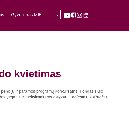
os
Gyvenimas MIF
EN
do kvietimas
s stipendijų ir paramos programų konkursams. Fondas siūlo
ėstytojams ir mokslininkams dalyvauti profesinių stažuočių