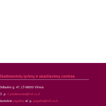
Skaitmeninių tyrimų ir skaičiavimų centras
Didlaukio g. 47, LT-08303 Vilnius
El. p.
it.prodekanas@mif.vu.lt
Nuotolinė
pagalba
; el. p.
pagalba@mif.vu.lt