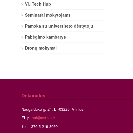
VU Tech Hub
Seminarai mokytojams
Pamoka su universiteto dėstytoju
Pabėgimo kambarys
Dronų mokymai
Dekanatas
Naugarduko g. 24, LT-03225, Vilnius
El. p.
mif@mif.vu.lt
Tel. +370 5 219 3050