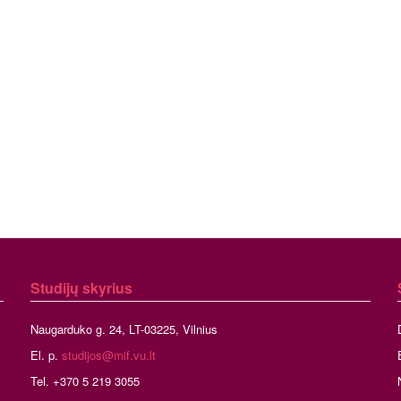
Studijų skyrius
Naugarduko g. 24, LT-03225, Vilnius
El. p.
studijos@mif.vu.lt
Tel. +370 5 219 3055