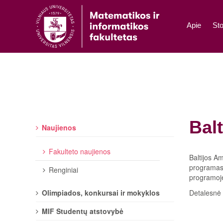
Apie
Sto
Bal
Naujienos
Fakulteto naujienos
Baltijos A
programas,
Renginiai
programoje 
Olimpiados, konkursai ir mokyklos
Detalesnė 
MIF Studentų atstovybė