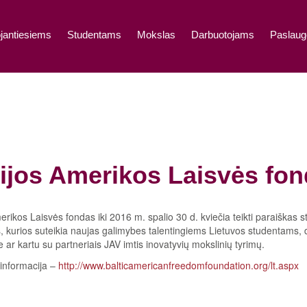
jantiesiems
Studentams
Mokslas
Darbuotojams
Paslaug
tijos Amerikos Laisvės fon
merikos Laisvės fondas iki 2016 m. spalio 30 d. kviečia teikti paraiška
 kurios suteikia naujas galimybes talentingiems Lietuvos studentams, d
ar kartu su partneriais JAV imtis inovatyvių mokslinių tyrimų.
informacija –
http://www.balticamericanfreedomfoundation.org/lt.aspx