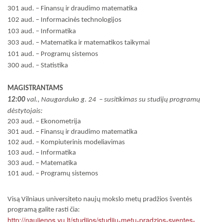
301 aud. – Finansų ir draudimo matematika
102 aud. – Informacinės technologijos
103 aud. – Informatika
303 aud. – Matematika ir matematikos taikymai
101 aud. – Programų sistemos
300 aud. – Statistika
MAGISTRANTAMS
12:00
val., Naugarduko g. 24 – susitikimas su studijų programų
dėstytojais:
203 aud. – Ekonometrija
301 aud. – Finansų ir draudimo matematika
102 aud. – Kompiuterinis modeliavimas
103 aud. – Informatika
303 aud. – Matematika
101 aud. – Programų sistemos
Visą Vilniaus universiteto naujų mokslo metų pradžios šventės
programą galite rasti čia:
http://naujienos.vu.lt/studijos/studiju-metu-pradzios-sventes-