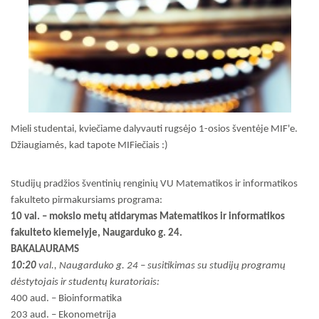
Mieli studentai, kviečiame dalyvauti rugsėjo 1-osios šventėje MIF'e.
Džiaugiamės, kad tapote MIFiečiais :)
Studijų pradžios šventinių renginių VU Matematikos ir informatikos
fakulteto pirmakursiams programa:
10 val. – mokslo metų atidarymas Matematikos ir informatikos
fakulteto kiemelyje, Naugarduko g. 24.
BAKALAURAMS
10:20
val., Naugarduko g. 24
– susitikimas su studijų programų
dėstytojais ir studentų kuratoriais:
400 aud. – Bioinformatika
203 aud. – Ekonometrija