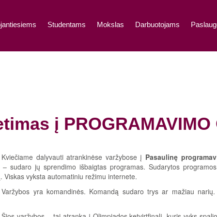
jantiesiems
Studentams
Mokslas
Darbuotojams
Paslaug
etimas į PROGRAMAVIMO
Kviečiame dalyvauti atrankinėse varžybose į
Pasaulinę programav
s – sudaro jų sprendimo išbaigtas programas. Sudarytos programos 
. Viskas vyksta automatiniu režimu internete.
Varžybos yra komandinės. Komandą sudaro trys ar mažiau narių. Da
Šios varžybos – tai atranka į Olimpiados ketvirtfinalį, kuris vyks spa