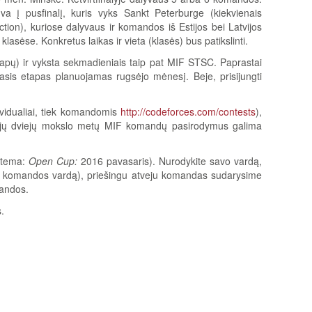
ūva į pusfinalį, kuris vyks Sankt Peterburge (kiekvienais
tion), kuriose dalyvaus ir komandos iš Estijos bei Latvijos
asėse. Konkretus laikas ir vieta (klasės) bus patikslinti.
tapų) ir vyksta sekmadieniais taip pat MIF STSC. Paprastai
rmasis etapas planuojamas rugsėjo mėnesį. Beje, prisijungti
ividualiai, tiek komandomis
http://codeforces.com/contests
),
niųjų dviejų mokslo metų MIF komandų pasirodymus galima
tema:
Open Cup:
2016 pavasaris). Nurodykite savo vardą,
nkti komandos vardą), priešingu atveju komandas sudarysime
mandos.
.