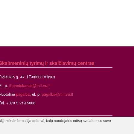
Skaitmeninių tyrimų ir skaičiavimų centras
Didlaukio g. 47, LT-08303 Vilnius
El. p.
it.prodekanas@mif.vu.lt
Nuotolinė
pagalba
; el. p.
pagalba@mif.vu.lt
Tel. +370 5 219 5006
alijamės informacija apie tai, kaip naudojatės mūsų svetaine, su savo
stratorius