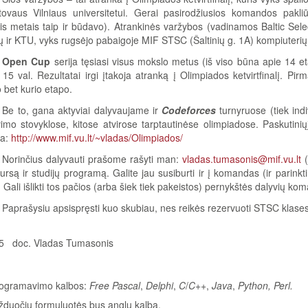
tovaus Vilniaus universitetui. Gerai pasirodžiusios komandos pakli
is metais taip ir būdavo). Atrankinės varžybos (vadinamos Baltic Selec
ų ir KTU, vyks rugsėjo pabaigoje MIF STSC (Šaltinių g. 1A) kompiuterių kl
Open Cup
serija tęsiasi visus mokslo metus (iš viso būna apie 14 e
 15 val. Rezultatai irgi įtakoja atranką į Olimpiados ketvirtfinalį. Pi
 bet kurio etapo.
Be to, gana aktyviai dalyvaujame ir
Codeforces
turnyruose (tiek ind
imo stovyklose, kitose atvirose tarptautinėse olimpiadose. Paskuti
ia:
http://www.mif.vu.lt/~vladas/Olimpiados/
Norinčius dalyvauti prašome rašyti man:
vladas.tumasonis@mif.vu.lt
(
ursą ir studijų programą. Galite jau susiburti ir į komandas (ir pari
Gali išlikti tos pačios (arba šiek tiek pakeistos) pernykštės dalyvių ko
Paprašysiu apsispręsti kuo skubiau, nes reikės rezervuoti STSC klases
5 doc. Vladas Tumasonis
rogramavimo kalbos:
Free Pascal
,
Delphi
,
C
/
C
++,
Java
,
Python, Perl.
ių formuluotės bus anglų kalba.