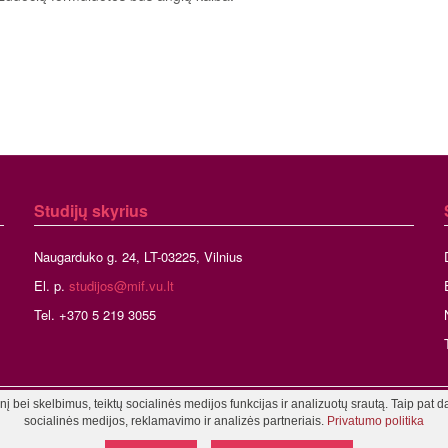
Studijų skyrius
Naugarduko g. 24, LT-03225, Vilnius
El. p.
studijos@mif.vu.lt
Tel. +370 5 219 3055
 bei skelbimus, teiktų socialinės medijos funkcijas ir analizuotų srautą. Taip pat d
niaus universitetas, Matematikos ir informatikos fakultetas
Tinklalapio admini
socialinės medijos, reklamavimo ir analizės partneriais.
Privatumo politika