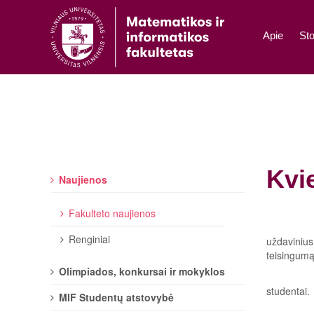
Apie
Sto
Kvi
Naujienos
Fakulteto naujienos
Renginiai
uždaviniu
teisingumą
Olimpiados, konkursai ir mokyklos
studentai.
MIF Studentų atstovybė