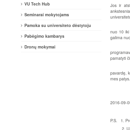
VU Tech Hub
Jos ir ats
ankstesnia
Seminarai mokytojams
universitet
Pamoka su universiteto dėstytoju
nuo 10 iki
Pabėgimo kambarys
galima nuo
Dronų mokymai
programav
pamatyti č
pavardę, k
mes patys. 
2016-09-0
P.S. 1. P
2. Užduoč