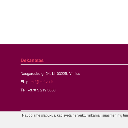
Dekanatas
Naugarduko g. 24, LT-03225, Vilnius
El. p.
mif@mif.vu.lt
Tel. +370 5 219 3050
Naudojame slapukus, kad svetainė veiktų tinkamai, suasmenintų turinį
©2026 Vil