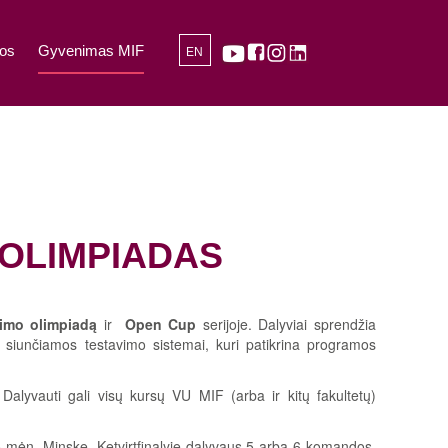
os
Gyvenimas MIF
EN
 OLIMPIADAS
imo olimpiadą
ir
Open Cup
serijoje. Dalyviai sprendžia
siunčiamos testavimo sistemai, kuri patikrina programos
lyvauti gali visų kursų VU MIF (arba ir kitų fakultetų)
lio mėn. Minske. Ketvirtfinalyje dalyvaus 5 arba 6 komandos.