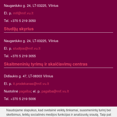
Naugarduko g. 24, LT-03225, Vilnius
El. p.
mif@mif.vu.lt
Tel. +370 5 219 3050
Studijų skyrius
Naugarduko g. 24, LT-03225, Vilnius
El. p.
studijos@mif.vu.lt
Tel. +370 5 219 3055
Skaitmeninių tyrimų ir skaičiavimų centras
Didlaukio g. 47, LT-08303 Vilnius
El. p.
it.prodekanas@mif.vu.lt
Nuotolinė
pagalba
; el. p.
pagalba@mif.vu.lt
Tel. +370 5 219 5006
Naudojame slapukus, kad svetainė veiktų tinkamai, suasmenintų turinį bei
skelbimus, teiktų socialinės medijos funkcijas ir analizuotų srautą. Taip pat