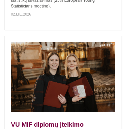
statistikų suvažiavimas (25th European Young
Statisticians meeting).
02.LIE.2026
VU MIF diplomų įteikimo