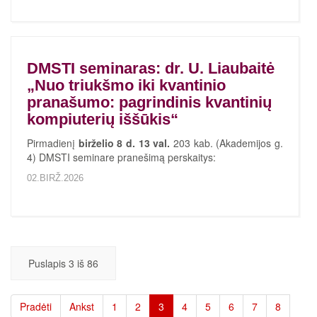
DMSTI seminaras: dr. U. Liaubaitė
„Nuo triukšmo iki kvantinio
pranašumo: pagrindinis kvantinių
kompiuterių iššūkis“
Pirmadienį
birželio 8 d. 13 val.
203 kab. (Akademijos g.
4) DMSTI seminare pranešimą perskaitys:
02.BIRŽ.2026
Puslapis 3 iš 86
Pradėti
Ankst
1
2
3
4
5
6
7
8