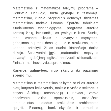
Matematikos ir matematikos taikymų programa –
vienintelė Lietuvoje, skirta grynajai ir taikomajai
matematikai, kurioje pagrindinis dėmesys skiriamas
matematikos mokslo žinioms. Sparčiai tobulėjant
šiuolaikinėms technologijoms, programa suteikia
kertinių žinių, leidžiančių jas įvaldyti ir kurti. Studijų
metu lavinami tikslus ir inovatyvus mąstymas,
gebėjimas suprasti dėsningumus ir struktūras, o tai
padeda pritaikyti žinias nuolat kintančioje darbo
rinkoje. Absolventai įgyja „matematinio mąstymo
dovaną“ – gebėjimą logiškai analizuoti, sistematizuoti
žinias ir rasti inovatyvius sprendimus.
Karjeros galimybės: nuo skaičių iki pažangių
sprendimų
.
Matematikos ir matematikos taikymo studijos suteikia
platų karjeros kelią verslo, mokslo ir viešojo sektoriaus
srityse. Aukštųjų technologijų ir inovacijų versle
absolventai dirba specialistais, taikančiais
matematinius metodus praktinėms problemoms
spręsti. Finansų, bankininkystės ir draudimo