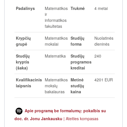
Padalinys
Matematikos
Trukmė
4 metai
ir
informatikos
fakultetas
Krypčių
Matematikos
Studijų
Nuolatinės
grupė
mokslai
forma
dieninės
Studijų
Matematika
Studijų
240
kryptis
programos
(šaka)
kreditai
Kvalifikacinis
Matematikos
Metinė
4201 EUR
laipsnis
mokslų
studijų
bakalauras
kaina
Apie programą be formalumų: pokalbis su
doc. dr. Jonu Jankausku
| Ateities kompasas