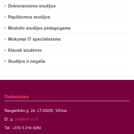
Doktorantūros studijos
Papildomos studijos
Modulio studijos pedagogams
Mokymai IT specialistams
Klausk studento
Studijos ir negalia
Dekanatas
Naugarduko g. 24, LT-03225, Vilnius
El. p.
mif@mif.vu.lt
Tel. +370 5 219 3050